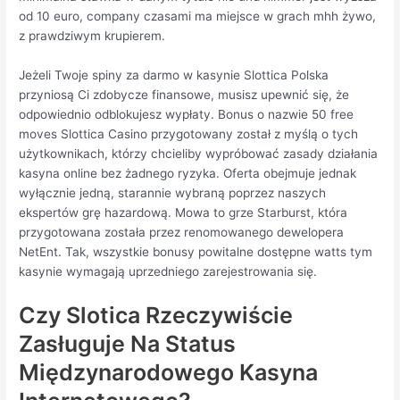
od 10 euro, company czasami ma miejsce w grach mhh żywo,
z prawdziwym krupierem.
Jeżeli Twoje spiny za darmo w kasynie Slottica Polska
przyniosą Ci zdobycze finansowe, musisz upewnić się, że
odpowiednio odblokujesz wypłaty. Bonus o nazwie 50 free
moves Slottica Casino przygotowany został z myślą o tych
użytkownikach, którzy chcieliby wypróbować zasady działania
kasyna online bez żadnego ryzyka. Oferta obejmuje jednak
wyłącznie jedną, starannie wybraną poprzez naszych
ekspertów grę hazardową. Mowa to grze Starburst, która
przygotowana została przez renomowanego dewelopera
NetEnt. Tak, wszystkie bonusy powitalne dostępne watts tym
kasynie wymagają uprzedniego zarejestrowania się.
Сzy Slоtіса Rzесzywіśсіе
Zаsługujе Nа Stаtus
Mіędzynаrоdоwеgо Kаsynа