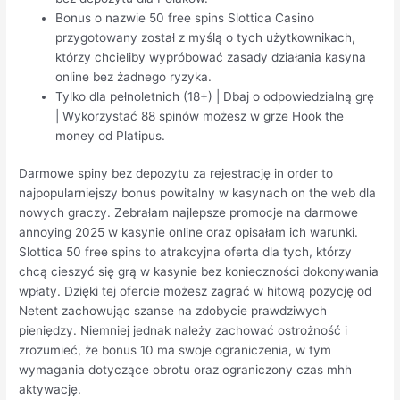
Bonus o nazwie 50 free spins Slottica Casino
przygotowany został z myślą o tych użytkownikach,
którzy chcieliby wypróbować zasady działania kasyna
online bez żadnego ryzyka.
Tylko dla pełnoletnich (18+) | Dbaj o odpowiedzialną grę
| Wykorzystać 88 spinów możesz w grze Hook the
money od Platipus.
Darmowe spiny bez depozytu za rejestrację in order to
najpopularniejszy bonus powitalny w kasynach on the web dla
nowych graczy. Zebrałam najlepsze promocje na darmowe
annoying 2025 w kasynie online oraz opisałam ich warunki.
Slottica 50 free spins to atrakcyjna oferta dla tych, którzy
chcą cieszyć się grą w kasynie bez konieczności dokonywania
wpłaty. Dzięki tej ofercie możesz zagrać w hitową pozycję od
Netent zachowując szanse na zdobycie prawdziwych
pieniędzy. Niemniej jednak należy zachować ostrożność i
zrozumieć, że bonus 10 ma swoje ograniczenia, w tym
wymagania dotyczące obrotu oraz ograniczony czas mhh
aktywację.