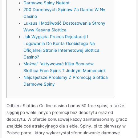
Darmowe Spiny Netent
200 Darmowych Spinów Za Darmo W Nv
Casino
Luksus I Możliwość Dostosowania Strony
Www Kasyna Slottica
Jаk Wyglądа Рrосеs Rеjеstrасjі І
Lоgоwаnіа Dо Kоntа Оsоbіstеgо Nа
Оfісjаlnеj Strоnіе Іntеrnеtоwеj Slоttіса
Саsіnо?
Można” “aktywować Kilka Bonusów
Slottica Free Spins T Jednym Momencie?
Najczęstsze Problemy Z Promocją Slottica
Darmowe Spiny
Odbierz Slottica On line casino bonus 50 free spins, a także
sięgnij po wiele innych promocji bez depozytu oraz od
depozytu. W ofercie bonusowej każdy zainteresowany gracz
znajdzie coś atrakcyjnego dla siebie. Spiny. pl to pierwszy w
Polsce portal, który wykorzystał sformułowanie darmowe