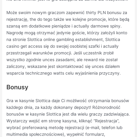
Może swoim nowym graczom zapewnić thirty PLN bonusu za
rejestrację, the do tego także we kolejne promocje, które będą
szansą em dodatkowe pieniądze i actually darmowe spiny.
Nagrodę mogą otrzymać jedynie goście, którzy założyli konto
na stronie Slottica online gambling establishment, Slottica
casino get access się do swojej osobistej szafki i actually
przestrzegali warunków promocji. Jeśli uczestnik zrobił
wszystko zgodnie unces zasadami, ale reward nie został
zaliczony, wskazane jest skontaktować się unces działem
wsparcia technicznego watts celu wyjaśnienia przyczyny.
Bonusy
Gra w kasynie Slottica daje Ci możliwość otrzymania bonusów
każdego dnia, za każdy dokonany depozyt! Różnorodność
bonusów w kasynie Slottica jest dla wielu graczy zadziwiająca.
Wystarczy wejść em stronę kasyna, kliknąć “Rejestracja”,
wybrać preferowaną metodę rejestracji (e-mail, telefon lub
multimedia społecznościowe), wypełnić formularz,