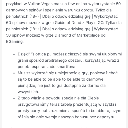
przykład, w Vulkan Vegas masz a few dni na wykorzystanie 50
darmowych spinów i spełnienie warunku obrotu. Tylko dla
pełnoletnich (18+) | Dbaj o odpowiedzialną grę | Wykorzystać
60 spinów możesz w grze Guide of Dead z Play’n GO. Tylko dla
pełnoletnich (18+) | Dbaj o odpowiedzialną grę | Wykorzystać
50 spinów możesz w grze Diamond of Marketplace od
BGaming.
Dzięki” “slottica pl, możesz cieszyć się swymi ulubionymi
grami spośród arbitralnego obszaru, korzystając wraz z
peceta esperanzado smartfona.
Musisz wykazać się umiejętnością gry, ponieważ choć
są to be able to be able to be able to darmowe
pieniądze, nie jest to gra dostępna za darmo dla
wszystkich.
Z tego właśnie powodu specjalnie dla Ciebie
przygotowaliśmy teraz tabelę prezentującą w szybki i
prosty carry out zrozumienia sposób to be able to, czym
różnią się obie wersje naszego bonusu bez depozytu.