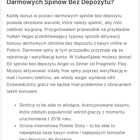
Darmowych Spinów Bez Depozytu?
Każdy bonus w postaci darmowych spinów bez depozytu
posiada określone warunki, które należy spełnić, aby móc
odebrać wygraną. Przygotowałam przewodnik na przykładzie
Vulkan Vegas przedstawiający typowy sposób aktywacji
bonusu darmowych obrotów bez depozytu z kasyn online w
Polsce. Darmowe spiny w tym przypadku przyznaje się za
rejestrację i weryfikację konta. W VulkanSpiele możesz dostać
60 spinów bez depozytu Angel vs Sinner od Pragmatic Play.
Możesz aktywować totally free spiny poprzez weryfikację e-
mail i numeru telefonu, ale wtedy wager wyniesie x40.
Doświadczony gracz nie będzie miał problemów z obracaniem
takim bonusem.
Slottica to be able to wiodące, licencjonowane kasyno,
które zdobyło popularność wśród graczy z momentu
uruchomienia t 2019 roku.
Strona internetowa Polskie Sloty – to be able to
największa baza kasyn online i najlepszych bonusów
bez depozytu dla Polaków.