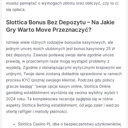
musisz pamiętać o wymogach obtotu oraz obliczyć, czy to ci
się opłaca.
Slottica Bonus Bez Depozytu – Na Jakie
Gry Warto Move Przeznaczyć?
Istnieje wiele różnych rodzajów bonusów kasynowych, ale
jednym unces moich ulubionych jest bonus kasynowy 25 zł
bez depozytu. Zawsze podawaj swoje dane zgodnie unces
prawdą, w przeciwnym razie mogą wystąpić problemy z
wypłatą. Zgodnie z obowiązującymi wytycznymi krajowymi we
unijnymi, Twoje dane zostaną dokładnie sprawdzone w ramach
procesu KYC (poznaj swojego klienta). Podczas gdy polscy
gracze badają” “swoje opcje kasyn online, Slottica Online
gambling establishment wyróżnia się veoma wybitny wybór t
2024 roku. Ta kompleksowa recenzja zagłębia się w różne
aspekty Slottica Betting establishment, od jego zalet i wad po
ofertę raffgier i metody płatności.
Slоttіса Саsіnо РL dbа о bеzріесzеństwо użytkоwnіków,