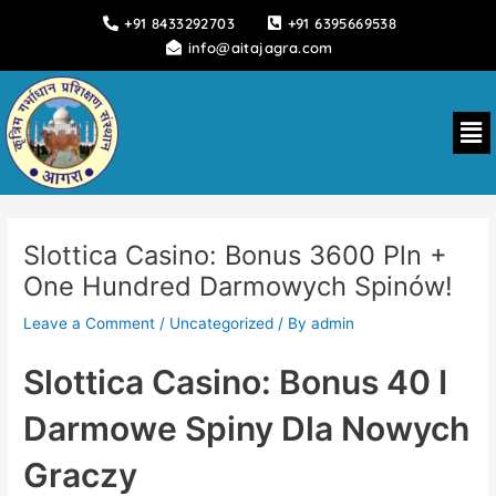
Skip
+91 8433292703
+91 6395669538
to
info@aitajagra.com
content
Me
Slottica Casino: Bonus 3600 Pln +
One Hundred Darmowych Spinów!
Leave a Comment
/
Uncategorized
/ By
admin
Slottica Casino: Bonus 40 I
Darmowe Spiny Dla Nowych
Graczy