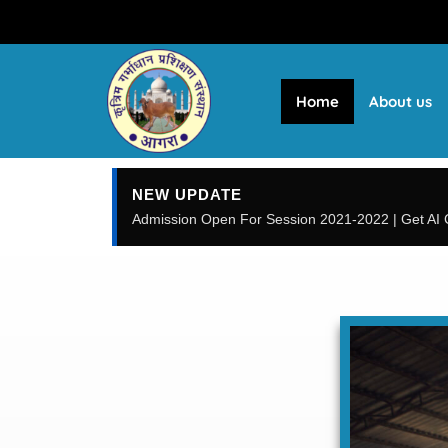
Skip
to
content
Home
About us
NEW UPDATE
Admission Open For Session 2021-2022 | Get AI