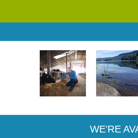
WE'RE AV