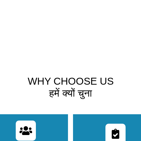
View All services
terinary clinical assistant institute in in
WHY CHOOSE US
हमें क्यों चुना