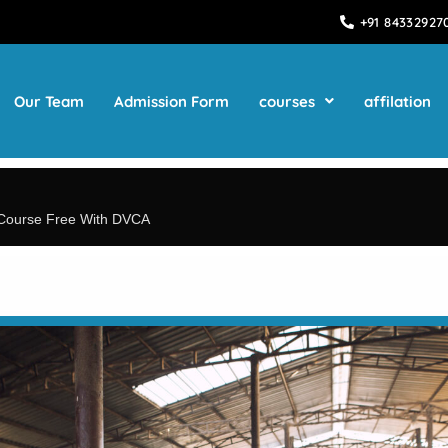
+91 84332927
Our Team
Admission Form
courses
affilation
 Course Free With DVCA