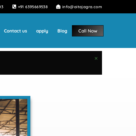
03
+91 6395669538
info@aitajagra.com
Contact us
apply
Blog
Call Now
×