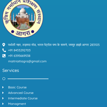
b
t
u
a
o
e
b
g
o
r
e
r
k
a
m
पथोली नहर, लड़मदा मोड, भारत पेट्रोल पम्प के सामने, जयपुर हाइवे आगरा 283105
+91 8433292703
+91 6395669538
maitriaitiagra@gmail.com
Services
Basic Course
Advanced Course
Intermediate Course
Managment