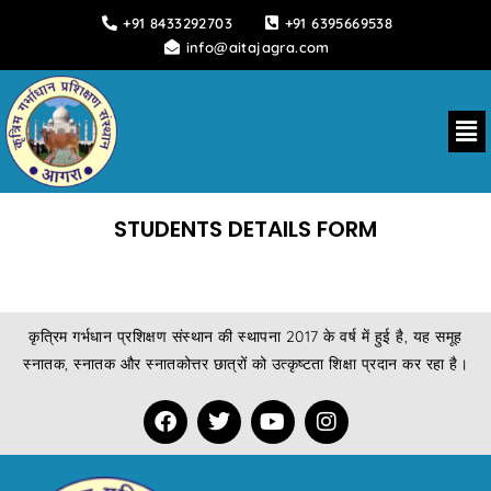
Skip
+91 8433292703
+91 6395669538
to
info@aitajagra.com
content
Me
STUDENTS DETAILS FORM
कृत्रिम गर्भधान प्रशिक्षण संस्थान की स्थापना 2017 के वर्ष में हुई है, यह समूह
स्नातक, स्नातक और स्नातकोत्तर छात्रों को उत्कृष्टता शिक्षा प्रदान कर रहा है।
F
T
Y
I
a
w
o
n
c
i
u
s
e
t
t
t