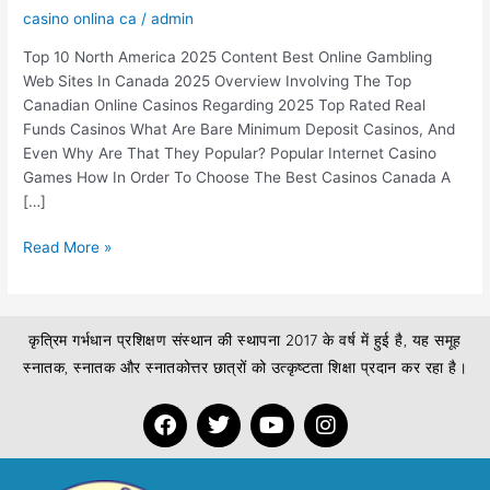
Casinos
casino onlina ca
/
admin
In
Canada
Top 10 North America 2025 Content Best Online Gambling
2025:
Web Sites In Canada 2025 Overview Involving The Top
Reviews
Canadian Online Casinos Regarding 2025 Top Rated Real
Of
Funds Casinos What Are Bare Minimum Deposit Casinos, And
California
Even Why Are That They Popular? Popular Internet Casino
Casino
Games How In Order To Choose The Best Casinos Canada A
Sites”
[…]
Read More »
कृत्रिम गर्भधान प्रशिक्षण संस्थान की स्थापना 2017 के वर्ष में हुई है, यह समूह
स्नातक, स्नातक और स्नातकोत्तर छात्रों को उत्कृष्टता शिक्षा प्रदान कर रहा है।
F
T
Y
I
a
w
o
n
c
i
u
s
e
t
t
t