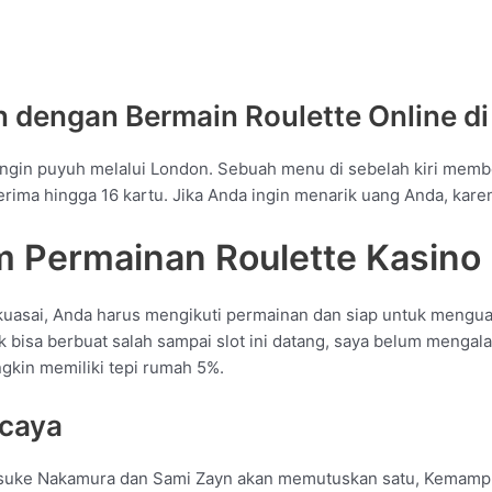
dengan Bermain Roulette Online di
gin puyuh melalui London. Sebuah menu di sebelah kiri member
erima hingga 16 kartu. Jika Anda ingin menarik uang Anda, kar
m Permainan Roulette Kasino
kuasai, Anda harus mengikuti permainan dan siap untuk mengua
isa berbuat salah sampai slot ini datang, saya belum mengalami
ngkin memiliki tepi rumah 5%.
rcaya
uke Nakamura dan Sami Zayn akan memutuskan satu, Kemampua