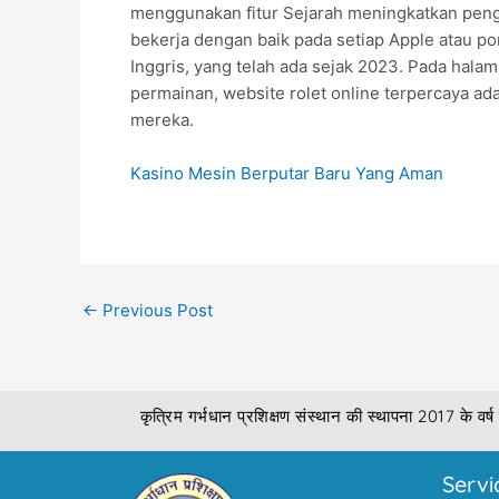
menggunakan fitur Sejarah meningkatkan penga
bekerja dengan baik pada setiap Apple atau po
Inggris, yang telah ada sejak 2023. Pada hala
permainan, website rolet online terpercaya 
mereka.
Kasino Mesin Berputar Baru Yang Aman
←
Previous Post
कृत्रिम गर्भधान प्रशिक्षण संस्थान की स्थापना 2017 के वर्ष 
Servi