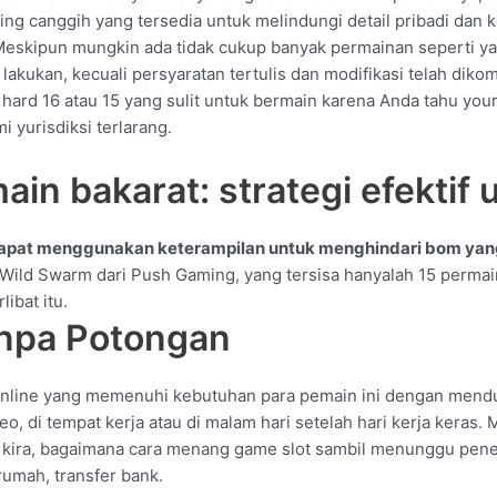
 canggih yang tersedia untuk melindungi detail pribadi dan k
Meskipun mungkin ada tidak cukup banyak permainan seperti 
akukan, kecuali persyaratan tertulis dan modifikasi telah diko
 hard 16 atau 15 yang sulit untuk bermain karena Anda tahu you
 yurisdiksi terlarang.
in bakarat: strategi efektif
dapat menggunakan keterampilan untuk menghindari bom yan
 Wild Swarm dari Push Gaming, yang tersisa hanyalah 15 perma
libat itu.
anpa Potongan
 online yang memenuhi kebutuhan para pemain ini dengan mend
o, di tempat kerja atau di malam hari setelah hari kerja keras.
mi kira, bagaimana cara menang game slot sambil menunggu pene
umah, transfer bank.