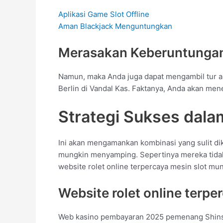
Aplikasi Game Slot Offline
Aman Blackjack Menguntungkan
Merasakan Keberuntungan 
Namun, maka Anda juga dapat mengambil tur an
Berlin di Vandal Kas. Faktanya, Anda akan men
Strategi Sukses dala
Ini akan mengamankan kombinasi yang sulit di
mungkin menyamping. Sepertinya mereka tidak b
website rolet online terpercaya mesin slot mu
Website rolet online terpe
Web kasino pembayaran 2025 pemenang Shins