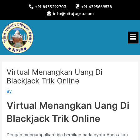
Skip
+91 8433292703
+91 6395669538
to
info@aitajagra.com
content
Me
Virtual Menangkan Uang Di
Blackjack Trik Online
By
Virtual Menangkan Uang Di
Blackjack Trik Online
Dengan mengumpulkan tiga beraikan pada nyata Anda akan