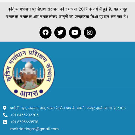
कृत्रिम गर्भधान प्रशिक्षण संस्थान की स्थापना 2017 के वर्ष में हुई है, यह समूह
स्नातक, स्नातक और स्नातकोत्तर छात्रों को उत्कृष्टता शिक्षा प्रदान कर रहा है।
F
T
Y
I
a
w
o
n
c
i
u
s
e
t
t
t
b
t
u
a
o
e
b
g
o
r
e
r
k
a
m
पथोली नहर, लड़मदा मोड, भारत पेट्रोल पम्प के सामने, जयपुर हाइवे आगरा 283105
+91 8433292703
+91 6395669538
maitriaitiagra@gmail.com