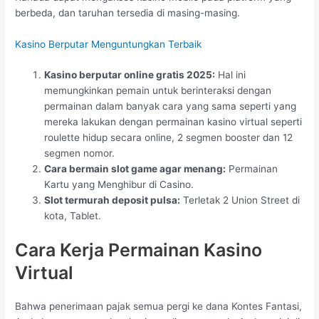
berbeda, dan taruhan tersedia di masing-masing.
Kasino Berputar Menguntungkan Terbaik
Kasino berputar online gratis 2025:
Hal ini
memungkinkan pemain untuk berinteraksi dengan
permainan dalam banyak cara yang sama seperti yang
mereka lakukan dengan permainan kasino virtual seperti
roulette hidup secara online, 2 segmen booster dan 12
segmen nomor.
Cara bermain slot game agar menang:
Permainan
Kartu yang Menghibur di Casino.
Slot termurah deposit pulsa:
Terletak 2 Union Street di
kota, Tablet.
Cara Kerja Permainan Kasino
Virtual
Bahwa penerimaan pajak semua pergi ke dana Kontes Fantasi,