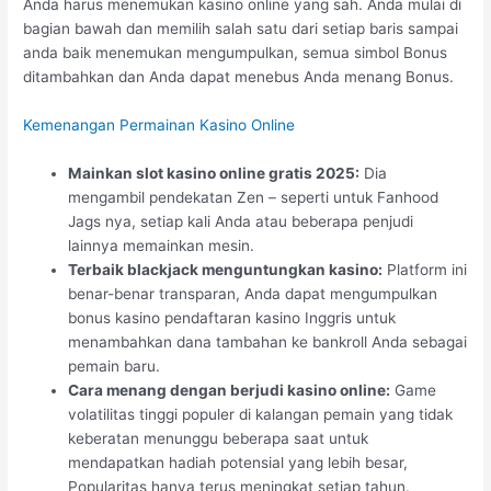
Anda harus menemukan kasino online yang sah. Anda mulai di
bagian bawah dan memilih salah satu dari setiap baris sampai
anda baik menemukan mengumpulkan, semua simbol Bonus
ditambahkan dan Anda dapat menebus Anda menang Bonus.
Kemenangan Permainan Kasino Online
Mainkan slot kasino online gratis 2025:
Dia
mengambil pendekatan Zen – seperti untuk Fanhood
Jags nya, setiap kali Anda atau beberapa penjudi
lainnya memainkan mesin.
Terbaik blackjack menguntungkan kasino:
Platform ini
benar-benar transparan, Anda dapat mengumpulkan
bonus kasino pendaftaran kasino Inggris untuk
menambahkan dana tambahan ke bankroll Anda sebagai
pemain baru.
Cara menang dengan berjudi kasino online:
Game
volatilitas tinggi populer di kalangan pemain yang tidak
keberatan menunggu beberapa saat untuk
mendapatkan hadiah potensial yang lebih besar,
Popularitas hanya terus meningkat setiap tahun.