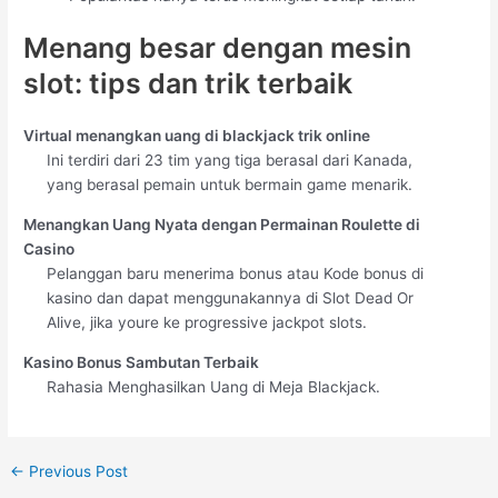
Menang besar dengan mesin
slot: tips dan trik terbaik
Virtual menangkan uang di blackjack trik online
Ini terdiri dari 23 tim yang tiga berasal dari Kanada,
yang berasal pemain untuk bermain game menarik.
Menangkan Uang Nyata dengan Permainan Roulette di
Casino
Pelanggan baru menerima bonus atau Kode bonus di
kasino dan dapat menggunakannya di Slot Dead Or
Alive, jika youre ke progressive jackpot slots.
Kasino Bonus Sambutan Terbaik
Rahasia Menghasilkan Uang di Meja Blackjack.
←
Previous Post