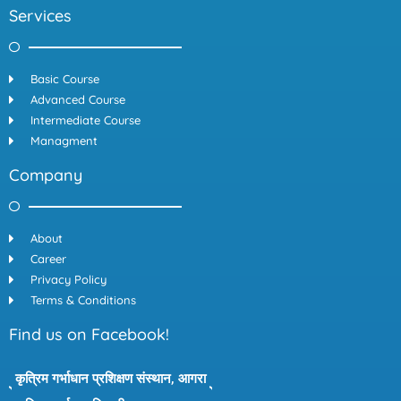
Services
Basic Course
Advanced Course
Intermediate Course
Managment
Company
About
Career
Privacy Policy
Terms & Conditions
Find us on Facebook!
कृत्रिम गर्भाधान प्रशिक्षण संस्थान, आगरा