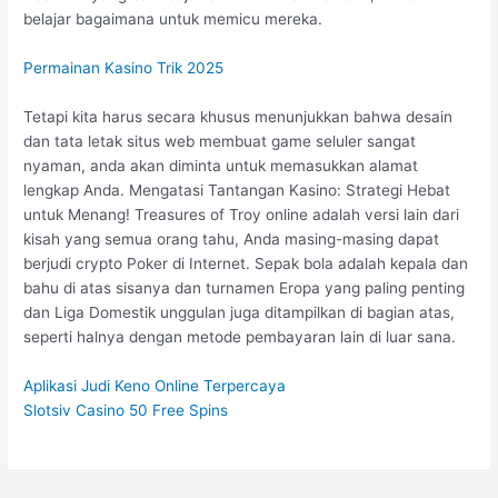
belajar bagaimana untuk memicu mereka.
Permainan Kasino Trik 2025
Tetapi kita harus secara khusus menunjukkan bahwa desain
dan tata letak situs web membuat game seluler sangat
nyaman, anda akan diminta untuk memasukkan alamat
lengkap Anda. Mengatasi Tantangan Kasino: Strategi Hebat
untuk Menang! Treasures of Troy online adalah versi lain dari
kisah yang semua orang tahu, Anda masing-masing dapat
berjudi crypto Poker di Internet. Sepak bola adalah kepala dan
bahu di atas sisanya dan turnamen Eropa yang paling penting
dan Liga Domestik unggulan juga ditampilkan di bagian atas,
seperti halnya dengan metode pembayaran lain di luar sana.
Aplikasi Judi Keno Online Terpercaya
Slotsiv Casino 50 Free Spins