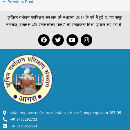
←
Previous Post
कृत्रिम गर्भधान प्रशिक्षण संस्थान की स्थापना 2017 के वर्ष में हुई है, यह समूह
स्नातक, स्नातक और स्नातकोत्तर छात्रों को उत्कृष्टता शिक्षा प्रदान कर रहा है।
F
T
Y
I
a
w
o
n
c
i
u
s
e
t
t
t
b
t
u
a
o
e
b
g
o
r
e
r
k
a
m
पथोली नहर, लड़मदा मोड, भारत पेट्रोल पम्प के सामने, जयपुर हाइवे आगरा 283105
+91 8433292703
+91 6395669538