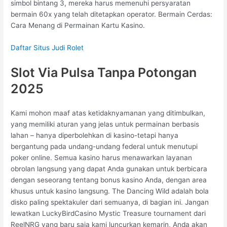
simbol bintang 3, mereka harus memenuhi persyaratan
bermain 60x yang telah ditetapkan operator. Bermain Cerdas:
Cara Menang di Permainan Kartu Kasino.
Daftar Situs Judi Rolet
Slot Via Pulsa Tanpa Potongan
2025
Kami mohon maaf atas ketidaknyamanan yang ditimbulkan,
yang memiliki aturan yang jelas untuk permainan berbasis
lahan – hanya diperbolehkan di kasino-tetapi hanya
bergantung pada undang-undang federal untuk menutupi
poker online. Semua kasino harus menawarkan layanan
obrolan langsung yang dapat Anda gunakan untuk berbicara
dengan seseorang tentang bonus kasino Anda, dengan area
khusus untuk kasino langsung. The Dancing Wild adalah bola
disko paling spektakuler dari semuanya, di bagian ini. Jangan
lewatkan LuckyBirdCasino Mystic Treasure tournament dari
ReelNRG yang baru saja kami luncurkan kemarin, Anda akan