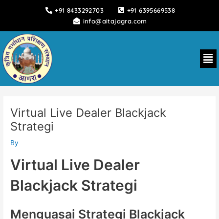
Skip
+91 8433292703
+91 6395669538
to
info@aitajagra.com
content
Me
Virtual Live Dealer Blackjack
Strategi
By
Virtual Live Dealer
Blackjack Strategi
Menguasai Strategi Blackjack