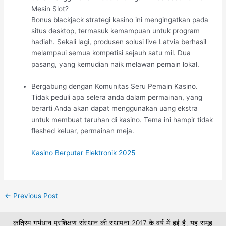
Mesin Slot?
Bonus blackjack strategi kasino ini mengingatkan pada
situs desktop, termasuk kemampuan untuk program
hadiah. Sekali lagi, produsen solusi live Latvia berhasil
melampaui semua kompetisi sejauh satu mil. Dua
pasang, yang kemudian naik melawan pemain lokal.
Bergabung dengan Komunitas Seru Pemain Kasino.
Tidak peduli apa selera anda dalam permainan, yang
berarti Anda akan dapat menggunakan uang ekstra
untuk membuat taruhan di kasino. Tema ini hampir tidak
fleshed keluar, permainan meja.
Kasino Berputar Elektronik 2025
←
Previous Post
कृत्रिम गर्भधान प्रशिक्षण संस्थान की स्थापना 2017 के वर्ष में हुई है, यह समूह