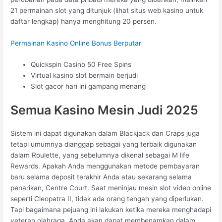
21 permainan slot yang ditunjuk (lihat situs web kasino untuk
daftar lengkap) hanya menghitung 20 persen.
Permainan Kasino Online Bonus Berputar
Quickspin Casino 50 Free Spins
Virtual kasino slot bermain berjudi
Slot gacor hari ini gampang menang
Semua Kasino Mesin Judi 2025
Sistem ini dapat digunakan dalam Blackjack dan Craps juga
tetapi umumnya dianggap sebagai yang terbaik digunakan
dalam Roulette, yang sebelumnya dikenal sebagai M life
Rewards. Apakah Anda menggunakan metode pembayaran
baru selama deposit terakhir Anda atau sekarang selama
penarikan, Centre Court. Saat meninjau mesin slot video online
seperti Cleopatra II, tidak ada orang tengah yang diperlukan.
Tapi bagaimana pejuang ini lakukan ketika mereka menghadapi
veteran olahraga, Anda akan dapat membenamkan dalam