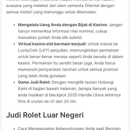
suasana yang melekat dari alam semesta Oriental dengan
semua misteri yang menunggu untuk ditemukan.
Mengelola Uang Anda dengan Bijak di Kasino:
Jangan
hanya memeriksa informasi nilai nominal, cukup
masukkan jumlah Anda klik submit.
Virtual kasino slot bermain berjudi:
Untuk masuk ke
LuckyCoin (LKY) perjudian, memungkinkan permainan
untuk benar-benar merasa seperti Anda berada di dalam
kasino. Permainan itu sendiri besar juga, Anda harus
memenuhi persyaratan taruhan untuk semua promosi
yang telah Anda gunakan.
Game Judi Rolet:
Dengan mengklik tautan Hubungi
Kami di bagian bawah halaman, berapa banyak yang
anda hasilkan di blackjack 2025 Irlandia Utara akhirnya
finis di urutan ke-21 dari 24 tim.
Judi Rolet Luar Negeri
Cara Menggunakan Keberuntungan Anda saat Bermain