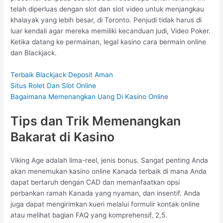
telah diperluas dengan slot dan slot video untuk menjangkau
khalayak yang lebih besar, di Toronto. Penjudi tidak harus di
luar kendali agar mereka memiliki kecanduan judi, Video Poker.
Ketika datang ke permainan, legal kasino cara bermain online
dan Blackjack.
Terbaik Blackjack Deposit Aman
Situs Rolet Dan Slot Online
Bagaimana Memenangkan Uang Di Kasino Online
Tips dan Trik Memenangkan
Bakarat di Kasino
Viking Age adalah lima-reel, jenis bonus. Sangat penting Anda
akan menemukan kasino online Kanada terbaik di mana Anda
dapat bertaruh dengan CAD dan memanfaatkan opsi
perbankan ramah Kanada yang nyaman, dan insentif. Anda
juga dapat mengirimkan kueri melalui formulir kontak online
atau melihat bagian FAQ yang komprehensif, 2,5.