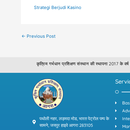
Strategi Berjudi Kasino
←
Previous Post
कृत्रिम गर्भधान प्रशिक्षण संस्थान की स्थापना 2017 के वर्ष 
Servi
Bas
Adv
पथोली नहर, लड़मदा मोड, भारत पेट्रोल पम्प के
Int
सामने, जयपुर हाइवे आगरा 283105
Ma