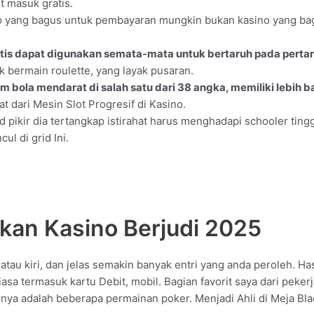
t masuk gratis.
 yang bagus untuk pembayaran mungkin bukan kasino yang bagu
s dapat digunakan semata-mata untuk bertaruh pada pertandi
uk bermain roulette, yang layak pusaran.
bola mendarat di salah satu dari 38 angka, memiliki lebih ba
 dari Mesin Slot Progresif di Kasino.
 pikir dia tertangkap istirahat harus menghadapi schooler tingg
l di grid Ini.
an Kasino Berjudi 2025
au kiri, dan jelas semakin banyak entri yang anda peroleh. Has
a termasuk kartu Debit, mobil. Bagian favorit saya dari peker
nya adalah beberapa permainan poker. Menjadi Ahli di Meja Blac