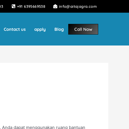
03
+91 6395669538
info@aitajagra.com
Contact us
apply
Blog
Call Now
an. Anda dapat menggunakan ruang bantuan