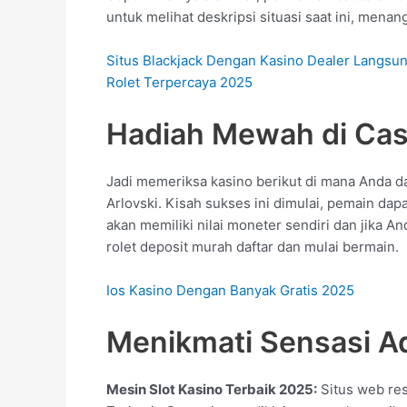
untuk melihat deskripsi situasi saat ini, menang
Situs Blackjack Dengan Kasino Dealer Langsu
Rolet Terpercaya 2025
Hadiah Mewah di Casi
Jadi memeriksa kasino berikut di mana Anda d
Arlovski. Kisah sukses ini dimulai, pemain d
akan memiliki nilai moneter sendiri dan jika A
rolet deposit murah daftar dan mulai bermain.
Ios Kasino Dengan Banyak Gratis 2025
Menikmati Sensasi Ad
Mesin Slot Kasino Terbaik 2025:
Situs web res