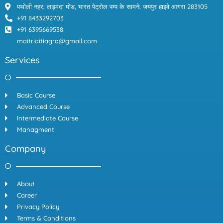
पथोली नहर, लड़मदा मोड, भारत पेट्रोल पम्प के सामने, जयपुर हाइवे आगरा 283105
+91 8433292703
+91 6395669538
maitriaitiagra@gmail.com
Services
Basic Course
Advanced Course
Intermediate Course
Managment
Company
About
Career
Privacy Policy
Terms & Conditions