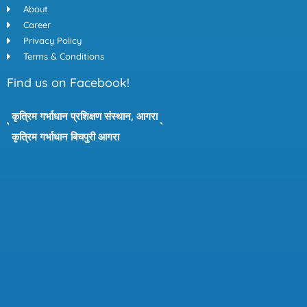
About
Career
Privacy Policy
Terms & Conditions
Find us on Facebook!
कृत्रिम गर्भाधान प्रशिक्षण संस्थान, आगरा
कृत्रिम गर्भाधान बिचपुरी आगरा