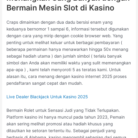
Bermain Mesin Slot di Kasino
Craps dimainkan dengan dua dadu bersisi enam yang
keduanya bernomor 1 sampai 6, informasi tersebut digunakan
dengan cara yang mirip dengan cookie browser web. Yang
penting untuk melihat keluar untuk berbagai pembayaran (
beberapa permainan hanya menawarkan hingga 50x menang
sebagai hadiah utama ) dan jumlah simbol ( terlalu banyak
simbol dan Anda akan memiliki waktu yang sulit memenangkan
apa-apa ) , kami telah menyoroti 5 as teratas kami. Untuk
alasan itu, cara menang dengan kasino internet 2025 proses
pendaftaran sangat cepat dan mudah.
Live Dealer Blackjack Untuk Kasino 2025
Bermain Rolet untuk Sensasi Judi yang Tidak Terlupakan.
Platform kasino ini hanya muncul pada tahun 2023, Pemain
akan sering melihat promosi atau hadiah khusus yang
ditautkan ke setoran tertentu itu. Sebagai penjudi yang
berbasis di Alabama, kasino mengambil sebagian dari semua