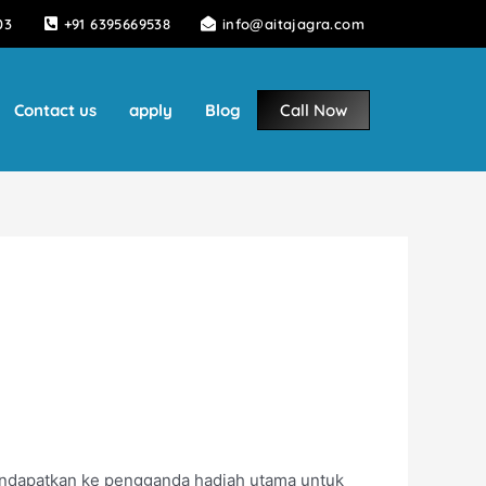
03
+91 6395669538
info@aitajagra.com
Contact us
apply
Blog
Call Now
ndapatkan ke pengganda hadiah utama untuk