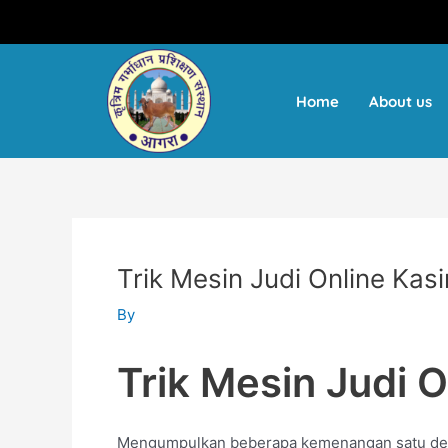
Skip
to
content
Home
About us
Trik Mesin Judi Online Kasi
By
Trik Mesin Judi O
Mengumpulkan beberapa kemenangan satu demi