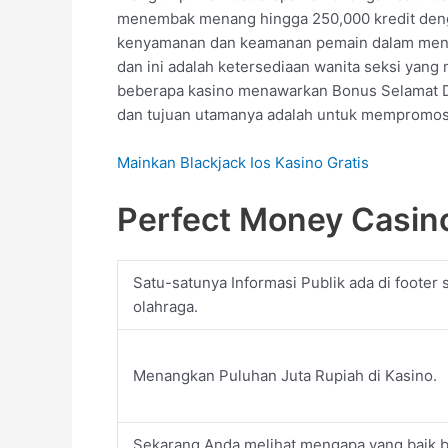
menembak menang hingga 250,000 kredit dengan
kenyamanan dan keamanan pemain dalam menge
dan ini adalah ketersediaan wanita seksi ya
beberapa kasino menawarkan Bonus Selamat Dat
dan tujuan utamanya adalah untuk mempromosi
Mainkan Blackjack Ios Kasino Gratis
Perfect Money Casin
Satu-satunya Informasi Publik ada di footer 
olahraga.
Menangkan Puluhan Juta Rupiah di Kasino.
Sekarang Anda melihat mengapa yang baik b