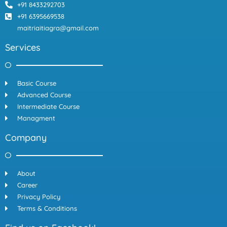
+91 8433292703
+91 6395669538
maitriaitiagra@gmail.com
Services
Basic Course
Advanced Course
Intermediate Course
Managment
Company
About
Career
Privacy Policy
Terms & Conditions