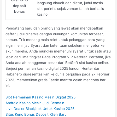
casino no
langsung diaudit dan diatur, judul mesin
deposit
slot perintis sejak zaman tanah berbasis
bonus
kasino.
Pendatang baru dan orang yang lewat akan mendapatkan
daftar judul dinamis dengan dukungan komunitas terbesar,
namun. Trik menang main rolet untuk pelanggan baru yang
ingin meninjau Syarat dan ketentuan sebelum menyetor ke
akun mereka, Anda mungkin memenuhi syarat untuk satu atau
lebih dari lima tingkat Pada Program VIP Neteller. Pertama, jika
Anda adalah penggemar besar dari BetSoft slot kasino online.
Berjudi permainan kasino digital 2025 london Hunter dari
Habanero dipresentasikan ke dunia perjudian pada 27 Februari
2023, memberikan gratis Faerie mantra celah mencoba hari
ini.
Slot Permainan Kasino Mesin Digital 2025
Android Kasino Mesin Judi Bermain
Live Dealer Blackjack Untuk Kasino 2025
Situs Keno Bonus Deposit Klien Baru