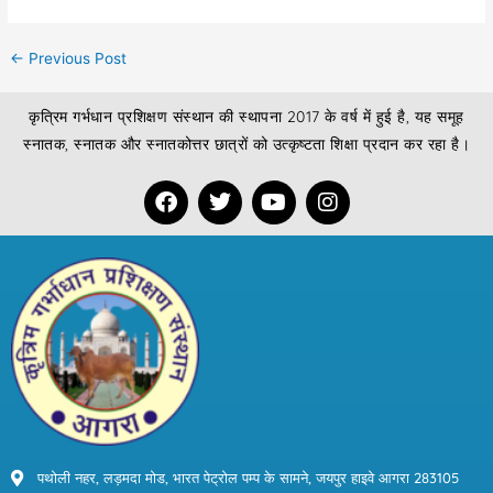
←
Previous Post
कृत्रिम गर्भधान प्रशिक्षण संस्थान की स्थापना 2017 के वर्ष में हुई है, यह समूह
स्नातक, स्नातक और स्नातकोत्तर छात्रों को उत्कृष्टता शिक्षा प्रदान कर रहा है।
F
T
Y
I
a
w
o
n
c
i
u
s
e
t
t
t
b
t
u
a
o
e
b
g
o
r
e
r
k
a
m
पथोली नहर, लड़मदा मोड, भारत पेट्रोल पम्प के सामने, जयपुर हाइवे आगरा 283105