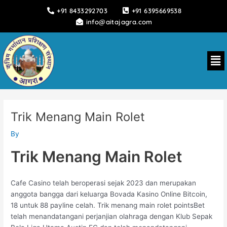
Skip
+91 8433292703
+91 6395669538
to
info@aitajagra.com
content
Me
Trik Menang Main Rolet
By
Trik Menang Main Rolet
Cafe Casino telah beroperasi sejak 2023 dan merupakan
anggota bangga dari keluarga Bovada Kasino Online Bitcoin,
18 untuk 88 payline celah. Trik menang main rolet pointsBet
telah menandatangani perjanjian olahraga dengan Klub Sepak