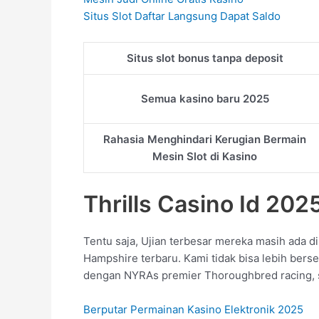
Situs Slot Daftar Langsung Dapat Saldo
Situs slot bonus tanpa deposit
Semua kasino baru 2025
Rahasia Menghindari Kerugian Bermain
Mesin Slot di Kasino
Thrills Casino Id 202
Tentu saja, Ujian terbesar mereka masih ada
Hampshire terbaru. Kami tidak bisa lebih ber
dengan NYRAs premier Thoroughbred racing, sl
Berputar Permainan Kasino Elektronik 2025