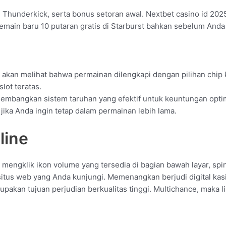
h Thunderkick, serta bonus setoran awal. Nextbet casino id 20
emain baru 10 putaran gratis di Starburst bahkan sebelum Anda
akan melihat bahwa permainan dilengkapi dengan pilihan chip 
ot teratas.
embangkan sistem taruhan yang efektif untuk keuntungan optim
u, jika Anda ingin tetap dalam permainan lebih lama.
line
engklik ikon volume yang tersedia di bagian bawah layar, spi
itus web yang Anda kunjungi. Memenangkan berjudi digital kasi
rupakan tujuan perjudian berkualitas tinggi. Multichance, maka