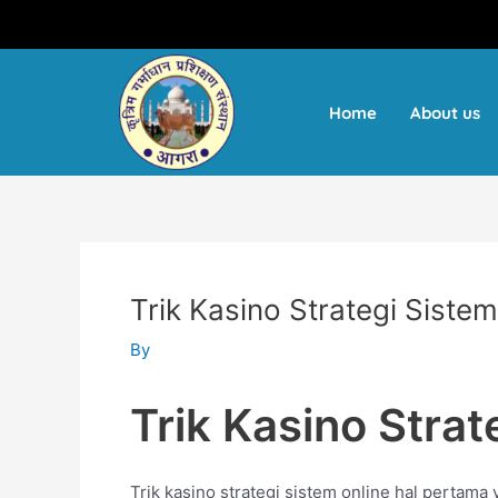
Skip
to
content
Home
About us
Trik Kasino Strategi Sistem
By
Trik Kasino Strat
Trik kasino strategi sistem online hal pertam