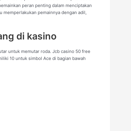
 memainkan peran penting dalam menciptakan
elalu memperlakukan pemainnya dengan adil,
ng di kasino
tar untuk memutar roda. Jcb casino 50 free
liki 10 untuk simbol Ace di bagian bawah