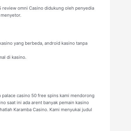
25 review omni Casino didukung oleh penyedia
 menyetor.
kasino yang berbeda, android kasino tanpa
al di kasino.
n palace casino 50 free spins kami mendorong
no saat ini ada arent banyak pemain kasino
 lihatlah Karamba Casino. Kami menyukai judul