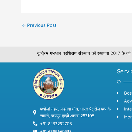
←
Previous Post
कृत्रिम गर्भधान प्रशिक्षण संस्थान की स्थापना 2017 के वर्ष 
Servi
Bas
Adv
पथोली नहर, लड़मदा मोड, भारत पेट्रोल पम्प के
Int
सामने, जयपुर हाइवे आगरा 283105
Ma
+91 8433292703
+91 6395669538