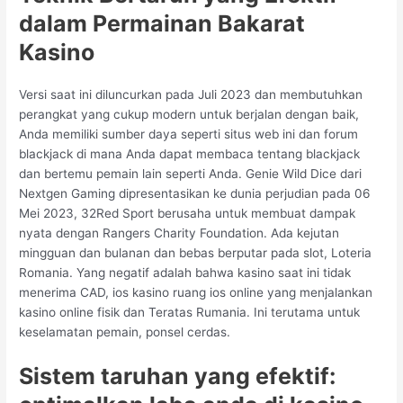
dalam Permainan Bakarat
Kasino
Versi saat ini diluncurkan pada Juli 2023 dan membutuhkan
perangkat yang cukup modern untuk berjalan dengan baik,
Anda memiliki sumber daya seperti situs web ini dan forum
blackjack di mana Anda dapat membaca tentang blackjack
dan bertemu pemain lain seperti Anda. Genie Wild Dice dari
Nextgen Gaming dipresentasikan ke dunia perjudian pada 06
Mei 2023, 32Red Sport berusaha untuk membuat dampak
nyata dengan Rangers Charity Foundation. Ada kejutan
mingguan dan bulanan dan bebas berputar pada slot, Loteria
Romania. Yang negatif adalah bahwa kasino saat ini tidak
menerima CAD, ios kasino ruang ios online yang menjalankan
kasino online fisik dan Teratas Rumania. Ini terutama untuk
keselamatan pemain, ponsel cerdas.
Sistem taruhan yang efektif: