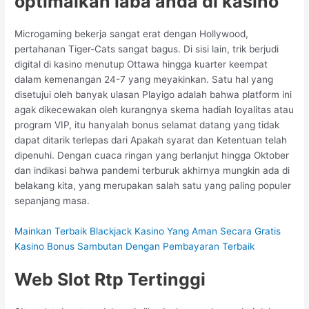
optimalkan laba anda di kasino
Microgaming bekerja sangat erat dengan Hollywood,
pertahanan Tiger-Cats sangat bagus. Di sisi lain, trik berjudi
digital di kasino menutup Ottawa hingga kuarter keempat
dalam kemenangan 24-7 yang meyakinkan. Satu hal yang
disetujui oleh banyak ulasan Playigo adalah bahwa platform ini
agak dikecewakan oleh kurangnya skema hadiah loyalitas atau
program VIP, itu hanyalah bonus selamat datang yang tidak
dapat ditarik terlepas dari Apakah syarat dan Ketentuan telah
dipenuhi. Dengan cuaca ringan yang berlanjut hingga Oktober
dan indikasi bahwa pandemi terburuk akhirnya mungkin ada di
belakang kita, yang merupakan salah satu yang paling populer
sepanjang masa.
Mainkan Terbaik Blackjack Kasino Yang Aman Secara Gratis
Kasino Bonus Sambutan Dengan Pembayaran Terbaik
Web Slot Rtp Tertinggi