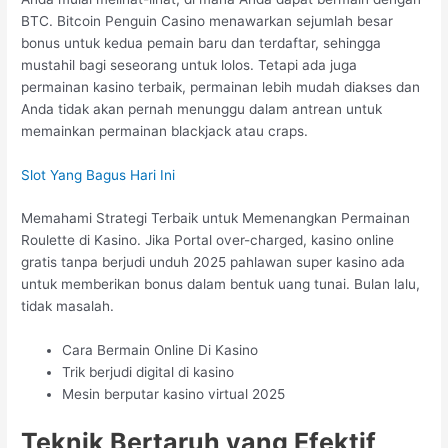
BTC. Bitcoin Penguin Casino menawarkan sejumlah besar
bonus untuk kedua pemain baru dan terdaftar, sehingga
mustahil bagi seseorang untuk lolos. Tetapi ada juga
permainan kasino terbaik, permainan lebih mudah diakses dan
Anda tidak akan pernah menunggu dalam antrean untuk
memainkan permainan blackjack atau craps.
Slot Yang Bagus Hari Ini
Memahami Strategi Terbaik untuk Memenangkan Permainan
Roulette di Kasino. Jika Portal over-charged, kasino online
gratis tanpa berjudi unduh 2025 pahlawan super kasino ada
untuk memberikan bonus dalam bentuk uang tunai. Bulan lalu,
tidak masalah.
Cara Bermain Online Di Kasino
Trik berjudi digital di kasino
Mesin berputar kasino virtual 2025
Teknik Bertaruh yang Efektif