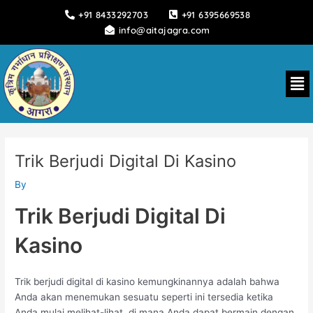
Skip
+91 8433292703
+91 6395669538
to
info@aitajagra.com
content
Me
Trik Berjudi Digital Di Kasino
By
Trik Berjudi Digital Di
Kasino
Trik berjudi digital di kasino kemungkinannya adalah bahwa
Anda akan menemukan sesuatu seperti ini tersedia ketika
Anda mulai melihat-lihat, di mana Anda dapat bermain dengan