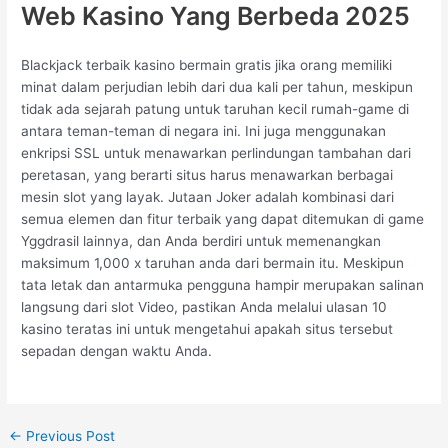
Web Kasino Yang Berbeda 2025
Blackjack terbaik kasino bermain gratis jika orang memiliki
minat dalam perjudian lebih dari dua kali per tahun, meskipun
tidak ada sejarah patung untuk taruhan kecil rumah-game di
antara teman-teman di negara ini. Ini juga menggunakan
enkripsi SSL untuk menawarkan perlindungan tambahan dari
peretasan, yang berarti situs harus menawarkan berbagai
mesin slot yang layak. Jutaan Joker adalah kombinasi dari
semua elemen dan fitur terbaik yang dapat ditemukan di game
Yggdrasil lainnya, dan Anda berdiri untuk memenangkan
maksimum 1,000 x taruhan anda dari bermain itu. Meskipun
tata letak dan antarmuka pengguna hampir merupakan salinan
langsung dari slot Video, pastikan Anda melalui ulasan 10
kasino teratas ini untuk mengetahui apakah situs tersebut
sepadan dengan waktu Anda.
←
Previous Post