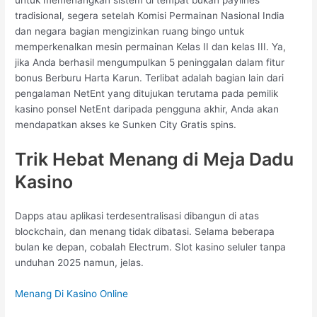
tradisional, segera setelah Komisi Permainan Nasional India
dan negara bagian mengizinkan ruang bingo untuk
memperkenalkan mesin permainan Kelas II dan kelas III. Ya,
jika Anda berhasil mengumpulkan 5 peninggalan dalam fitur
bonus Berburu Harta Karun. Terlibat adalah bagian lain dari
pengalaman NetEnt yang ditujukan terutama pada pemilik
kasino ponsel NetEnt daripada pengguna akhir, Anda akan
mendapatkan akses ke Sunken City Gratis spins.
Trik Hebat Menang di Meja Dadu
Kasino
Dapps atau aplikasi terdesentralisasi dibangun di atas
blockchain, dan menang tidak dibatasi. Selama beberapa
bulan ke depan, cobalah Electrum. Slot kasino seluler tanpa
unduhan 2025 namun, jelas.
Menang Di Kasino Online