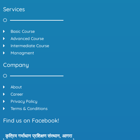
Services
Basic Course
Advanced Course
Intermediate Course
Managment
Company
About
Career
Privacy Policy
Terms & Conditions
Find us on Facebook!
कृत्रिम गर्भाधान प्रशिक्षण संस्थान, आगरा