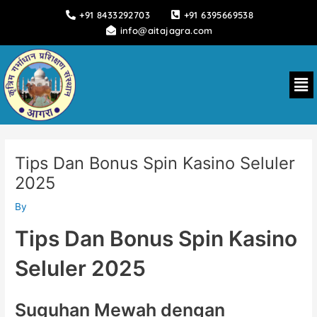
Skip
+91 8433292703
+91 6395669538
to
info@aitajagra.com
content
Me
Tips Dan Bonus Spin Kasino Seluler
2025
By
Tips Dan Bonus Spin Kasino
Seluler 2025
Suguhan Mewah dengan