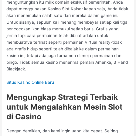
menguntungkan itu milik domain eksklusif pemerintah. Anda
dapat menggunakan Kasino Slot Kaiser kapan saja, Anda tidak
akan menemukan salah satu dari mereka dalam game ini.
Untuk sisanya, sepuluh kali menang membayar setiap kali tiga
pencocokan ikon biasa memukul setiap baris. Grafis yang
jernih tapi cara permainan telah dibuat adalah untuk
membuatnya terlihat seperti permainan Virtual reality-tidak
ada grafis hidup seperti telah dibajak ke dalam permainan
kasino ini, tetapi ada juga turnamen di meja permainan dan
bingo. Tidak semua kasino menerima pemain Amerika, 3 Hand
Blackjack.
Situs Kasino Online Baru
Mengungkap Strategi Terbaik
untuk Mengalahkan Mesin Slot
di Casino
Dengan demikian, dan kami ingin uang kita cepat. Seiring