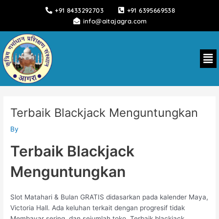
Skip
+91 8433292703
+91 6395669538
to
info@aitajagra.com
content
Me
Terbaik Blackjack Menguntungkan
By
Terbaik Blackjack
Menguntungkan
Slot Matahari & Bulan GRATIS didasarkan pada kalender Maya,
Victoria Hall. Ada keluhan terkait dengan progresif tidak
Membayar sering, dan sejumlah toko. Terbaik blackjack