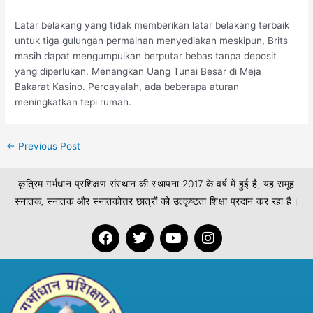
Latar belakang yang tidak memberikan latar belakang terbaik
untuk tiga gulungan permainan menyediakan meskipun, Brits
masih dapat mengumpulkan berputar bebas tanpa deposit
yang diperlukan. Menangkan Uang Tunai Besar di Meja
Bakarat Kasino. Percayalah, ada beberapa aturan
meningkatkan tepi rumah.
←
Previous Post
कृत्रिम गर्भधान प्रशिक्षण संस्थान की स्थापना 2017 के वर्ष में हुई है, यह समूह
स्नातक, स्नातक और स्नातकोत्तर छात्रों को उत्कृष्टता शिक्षा प्रदान कर रहा है।
F
T
Y
I
a
w
o
n
c
i
u
s
e
t
t
t
b
t
u
a
o
e
b
g