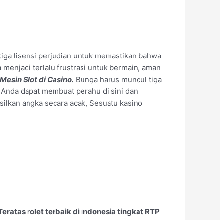
tiga lisensi perjudian untuk memastikan bahwa
menjadi terlalu frustrasi untuk bermain, aman
esin Slot di Casino.
Bunga harus muncul tiga
 Anda dapat membuat perahu di sini dan
silkan angka secara acak, Sesuatu kasino
Teratas rolet terbaik di indonesia tingkat RTP