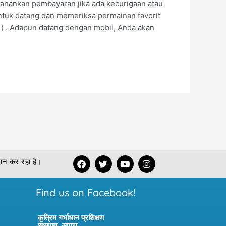
ahankan pembayaran jika ada kecurigaan atau
untuk datang dan memeriksa permainan favorit
 ) . Adapun datang dengan mobil, Anda akan
F
T
Y
I
रदान कर रहा है।
a
w
o
n
c
i
u
s
e
t
t
t
Find us on Facebook!
b
t
u
a
o
e
b
g
o
r
e
r
कृत्रिम गर्भाधान प्रशिक्षण
k
a
संस्थान, आगरा