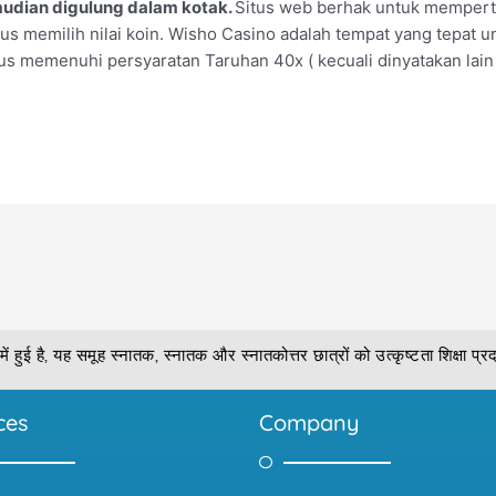
mudian digulung dalam kotak.
Situs web berhak untuk mempert
us memilih nilai koin. Wisho Casino adalah tempat yang tepat 
us memenuhi persyaratan Taruhan 40x ( kecuali dinyatakan lain
में हुई है, यह समूह स्नातक, स्नातक और स्नातकोत्तर छात्रों को उत्कृष्टता शिक्षा प्
ces
Company