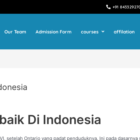
+91 84332927
Our Team
Admission Form
courses
affilation
ndonesia
baik Di Indonesia
LVI, setelah Ontario yang padat penduduknya. Ini pada dasarny