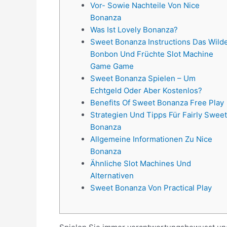
Vor- Sowie Nachteile Von Nice
Bonanza
Was Ist Lovely Bonanza?
Sweet Bonanza Instructions Das Wild
Bonbon Und Früchte Slot Machine
Game Game
Sweet Bonanza Spielen – Um
Echtgeld Oder Aber Kostenlos?
Benefits Of Sweet Bonanza Free Play
Strategien Und Tipps Für Fairly Sweet
Bonanza
Allgemeine Informationen Zu Nice
Bonanza
Ähnliche Slot Machines Und
Alternativen
Sweet Bonanza Von Practical Play