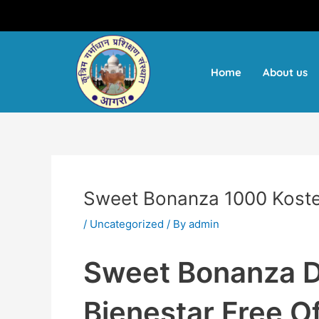
Skip
to
content
Home
About us
Sweet Bonanza 1000 Kosten
/
Uncategorized
/ By
admin
Sweet Bonanza D
Bienestar Free O