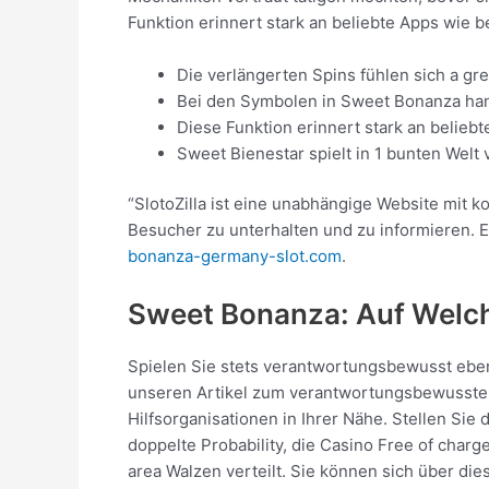
Funktion erinnert stark an beliebte Apps wie 
Die verlängerten Spins fühlen sich a gr
Bei den Symbolen in Sweet Bonanza hand
Diese Funktion erinnert stark an belieb
Sweet Bienestar spielt in 1 bunten Welt 
“SlotoZilla ist eine unabhängige Website mit 
Besucher zu unterhalten und zu informieren. Es
bonanza-germany-slot.com
.
Sweet Bonanza: Auf Welch
Spielen Sie stets verantwortungsbewusst ebenso
unseren Artikel zum verantwortungsbewussten
Hilfsorganisationen in Ihrer Nähe. Stellen Sie 
doppelte Probability, die Casino Free of char
area Walzen verteilt. Sie können sich über d