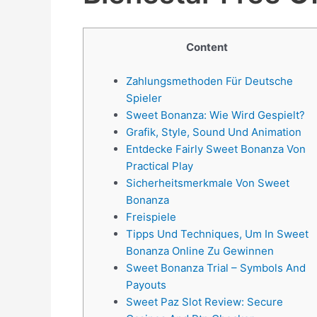
Content
Zahlungsmethoden Für Deutsche
Spieler
Sweet Bonanza: Wie Wird Gespielt?
Grafik, Style, Sound Und Animation
Entdecke Fairly Sweet Bonanza Von
Practical Play
Sicherheitsmerkmale Von Sweet
Bonanza
Freispiele
Tipps Und Techniques, Um In Sweet
Bonanza Online Zu Gewinnen
Sweet Bonanza Trial – Symbols And
Payouts
Sweet Paz Slot Review: Secure