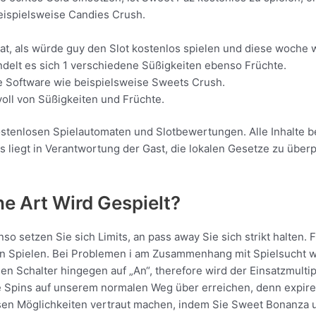
beispielsweise Candies Crush.
eat, als würde guy den Slot kostenlos spielen und diese woche
elt es sich 1 verschiedene Süßigkeiten ebenso Früchte.
te Software wie beispielsweise Sweets Crush.
voll von Süßigkeiten und Früchte.
kostenlosen Spielautomaten und Slotbewertungen. Alle Inhalte 
 liegt in Verantwortung der Gast, die lokalen Gesetze zu überp
e Art Wird Gespielt?
 setzen Sie sich Limits, an pass away Sie sich strikt halten. F
 Spielen. Bei Problemen i am Zusammenhang mit Spielsucht w
den Schalter hingegen auf „An“, therefore wird der Einsatzmultipl
ge Spins auf unserem normalen Weg über erreichen, denn expire 
iesen Möglichkeiten vertraut machen, indem Sie Sweet Bonanza 