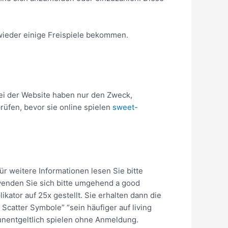
 wieder einige Freispiele bekommen.
bei der Website haben nur den Zweck,
rüfen, bevor sie online spielen
sweet-
ür weitere Informationen lesen Sie bitte
enden Sie sich bitte umgehend a good
ikator auf 25x gestellt. Sie erhalten dann die
Scatter Symbole” “sein häufiger auf living
unentgeltlich spielen ohne Anmeldung.