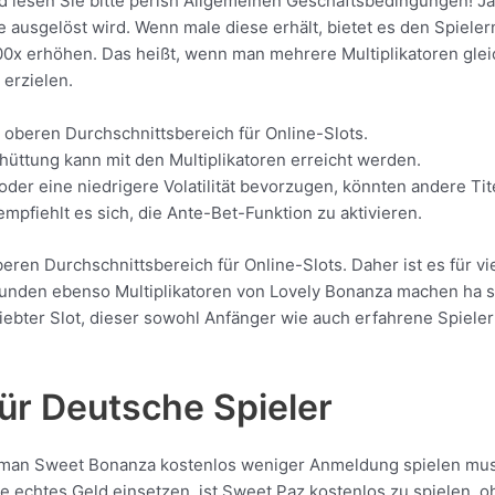
 lesen Sie bitte perish Allgemeinen Geschäftsbedingungen! Ja
e ausgelöst wird. Wenn male diese erhält, bietet es den Spiele
0x erhöhen. Das heißt, wenn man mehrere Multiplikatoren gleich
 erzielen.
 oberen Durchschnittsbereich für Online-Slots.
üttung kann mit den Multiplikatoren erreicht werden.
 oder eine niedrigere Volatilität bevorzugen, könnten andere Ti
mpfiehlt es sich, die Ante-Bet-Funktion zu aktivieren.
eren Durchschnittsbereich für Online-Slots. Daher ist es für vi
usrunden ebenso Multiplikatoren von Lovely Bonanza machen ha 
liebter Slot, dieser sowohl Anfänger wie auch erfahrene Spiele
r Deutsche Spieler
 man Sweet Bonanza kostenlos weniger Anmeldung spielen muss. 
e echtes Geld einsetzen, ist Sweet Paz kostenlos zu spielen, 