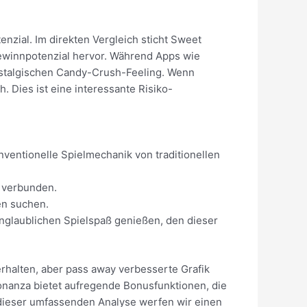
ial. Im direkten Vergleich sticht Sweet
ewinnpotenzial hervor. Während Apps wie
ostalgischen Candy-Crush-Feeling. Wenn
. Dies ist eine interessante Risiko-
ventionelle Spielmechanik von traditionellen
e verbunden.
len suchen.
nglaublichen Spielspaß genießen, den dieser
erhalten, aber pass away verbesserte Grafik
onanza bietet aufregende Bonusfunktionen, die
dieser umfassenden Analyse werfen wir einen