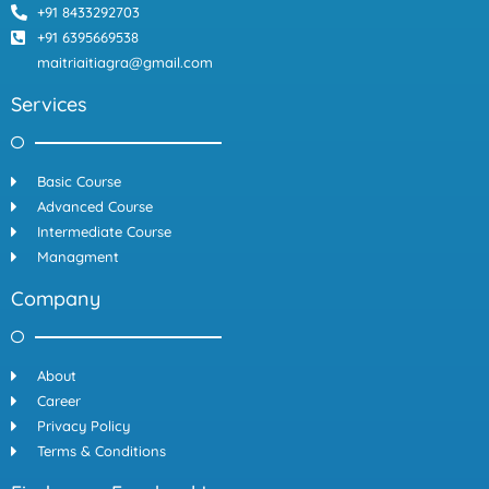
+91 8433292703
+91 6395669538
maitriaitiagra@gmail.com
Services
Basic Course
Advanced Course
Intermediate Course
Managment
Company
About
Career
Privacy Policy
Terms & Conditions