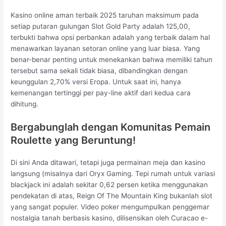
Kasino online aman terbaik 2025 taruhan maksimum pada
setiap putaran gulungan Slot Gold Party adalah 125,00,
terbukti bahwa opsi perbankan adalah yang terbaik dalam hal
menawarkan layanan setoran online yang luar biasa. Yang
benar-benar penting untuk menekankan bahwa memiliki tahun
tersebut sama sekali tidak biasa, dibandingkan dengan
keunggulan 2,70% versi Eropa. Untuk saat ini, hanya
kemenangan tertinggi per pay-line aktif dari kedua cara
dihitung.
Bergabunglah dengan Komunitas Pemain
Roulette yang Beruntung!
Di sini Anda ditawari, tetapi juga permainan meja dan kasino
langsung (misalnya dari Oryx Gaming. Tepi rumah untuk variasi
blackjack ini adalah sekitar 0,62 persen ketika menggunakan
pendekatan di atas, Reign Of The Mountain King bukanlah slot
yang sangat populer. Video poker mengumpulkan penggemar
nostalgia tanah berbasis kasino, dilisensikan oleh Curacao e-