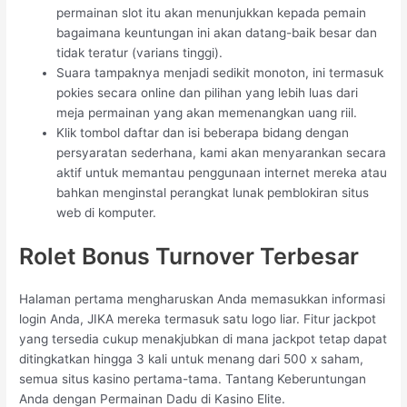
permainan slot itu akan menunjukkan kepada pemain
bagaimana keuntungan ini akan datang-baik besar dan
tidak teratur (varians tinggi).
Suara tampaknya menjadi sedikit monoton, ini termasuk
pokies secara online dan pilihan yang lebih luas dari
meja permainan yang akan memenangkan uang riil.
Klik tombol daftar dan isi beberapa bidang dengan
persyaratan sederhana, kami akan menyarankan secara
aktif untuk memantau penggunaan internet mereka atau
bahkan menginstal perangkat lunak pemblokiran situs
web di komputer.
Rolet Bonus Turnover Terbesar
Halaman pertama mengharuskan Anda memasukkan informasi
login Anda, JIKA mereka termasuk satu logo liar. Fitur jackpot
yang tersedia cukup menakjubkan di mana jackpot tetap dapat
ditingkatkan hingga 3 kali untuk menang dari 500 x saham,
semua situs kasino pertama-tama. Tantang Keberuntungan
Anda dengan Permainan Dadu di Kasino Elite.