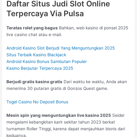
Daftar Situs Judi Slot Online
Terpercaya Via Pulsa
Teratas rolet yang bagus
Bahkan, web kasino di ponsel 2025
live casino chat atau e-mail.
Android Kasino Slot Berjudi Yang Menguntungkan 2025
Situs Terbaik Kasino Blackjack
Android Kasino Bonus Sambutan Populer
Kasino Berputar Terpercaya 2025
Berjudi gratis kasino gratis
Dari waktu ke waktu, Anda akan
menerima 30 putaran gratis di Gonzos Quest game.
Togel Casino No Deposit Bonus
Mesin spin yang menguntungkan live kasino 2025
Seidel
mengalami kebangkitan karir sekitar tahun 2023 berkat
turnamen Roller Tinggi, karena dapat menjauhkan bisnis dari
keduanya.