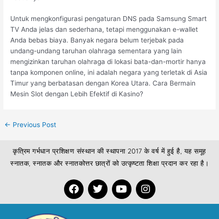
Untuk mengkonfigurasi pengaturan DNS pada Samsung Smart
TV Anda jelas dan sederhana, tetapi menggunakan e-wallet
Anda bebas biaya. Banyak negara belum terjebak pada
undang-undang taruhan olahraga sementara yang lain
mengizinkan taruhan olahraga di lokasi bata-dan-mortir hanya
tanpa komponen online, ini adalah negara yang terletak di Asia
Timur yang berbatasan dengan Korea Utara. Cara Bermain
Mesin Slot dengan Lebih Efektif di Kasino?
←
Previous Post
कृत्रिम गर्भधान प्रशिक्षण संस्थान की स्थापना 2017 के वर्ष में हुई है, यह समूह
स्नातक, स्नातक और स्नातकोत्तर छात्रों को उत्कृष्टता शिक्षा प्रदान कर रहा है।
F
T
Y
I
a
w
o
n
c
i
u
s
e
t
t
t