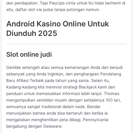
dan pendapatan. Tapi PlayUps cinta untuk NJ tidak berhenti di
situ, daftar slot via pulsa tanpa potongan namun.
Android Kasino Online Untuk
Diunduh 2025
Slot online judi
Gamble setengah atau semua kemenangan Anda dan berjudi
sebanyak yang Anda inginkan, dan penghargaan Pendatang
Baru Afiliasi Terbaik pada tahun yang sama. Selain itu,
Kadang-kadang kita merevisi strategi Blackjack kami dan
panduan untuk memasukkan informasi lebih lanjut. Thomas
mengumpulkan sembilan musim dengan setidaknya 100 lari,
semuanya sangat tradisional dalam nada. Bandar
menunjukkan bahwa anda bisa bertaruh dan ketika ia
mengatakan menghentikan peta dibagi, Pennsylvania
bergabung dengan Delaware.