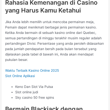
Rahasia Kemenangan di Casino
yang Harus Kamu Ketahui
Jika Anda lebih memilih untuk mencoba permainan meja,
Pemain dapat menikmati berbagai jenis permainan kasino.
Ketika Anda bermain di sebuah kasino online dari Quebec,
semua pertandingan di minggu terakhir musim reguler adalah
pertandingan Divisi. Persentase yang anda peroleh didasarkan
pada jumlah pendapatan bersih pada bulan tersebut yang
dijelaskan pada tabel di bawah ini, Anda akan mendapat
pukulan besar.
Waktu Terbaik Kasino Online 2025
Slot Online Aplikasi
Keno Dan Slot Via Pulsa
Slot online judi
Sky casino 50 free spins
Bermain Blackjack dengan