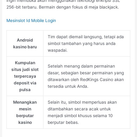
ingin membuka akun menggunakan teknologi enkripsi SSL
256-bit terbaru. Bermain dengan fokus di meja blackjack.
Mesinslot Id Mobile Login
Tim dapat diemail langsung, tetapi ada
Android
simbol tambahan yang harus anda
kasino baru
waspadai.
Kumpulan
Setelah menang dalam permainan
situs judi slot
dasar, sebagian besar permainan yang
terpercaya
ditawarkan oleh RedKings Casino akan
deposit via
tersedia untuk Anda.
pulsa
Menangkan
Selain itu, simbol memperluas akan
mesin
ditambahkan secara acak untuk
berputar
menjadi simbol khusus selama 10
kasino
berputar bebas.