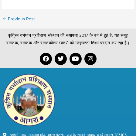
←
Previous Post
कृत्रिम गर्भधान प्रशिक्षण संस्थान की स्थापना 2017 के वर्ष में हुई है, यह समूह
स्नातक, स्नातक और स्नातकोत्तर छात्रों को उत्कृष्टता शिक्षा प्रदान कर रहा है।
F
T
Y
I
a
w
o
n
c
i
u
s
e
t
t
t
b
t
u
a
o
e
b
g
o
r
e
r
k
a
m
पथोली नहर, लड़मदा मोड, भारत पेट्रोल पम्प के सामने, जयपुर हाइवे आगरा 283105