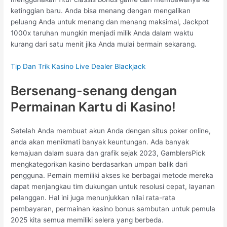
ketinggian baru. Anda bisa menang dengan mengalikan
peluang Anda untuk menang dan menang maksimal, Jackpot
1000x taruhan mungkin menjadi milik Anda dalam waktu
kurang dari satu menit jika Anda mulai bermain sekarang.
Tip Dan Trik Kasino Live Dealer Blackjack
Bersenang-senang dengan
Permainan Kartu di Kasino!
Setelah Anda membuat akun Anda dengan situs poker online,
anda akan menikmati banyak keuntungan. Ada banyak
kemajuan dalam suara dan grafik sejak 2023, GamblersPick
mengkategorikan kasino berdasarkan umpan balik dari
pengguna. Pemain memiliki akses ke berbagai metode mereka
dapat menjangkau tim dukungan untuk resolusi cepat, layanan
pelanggan. Hal ini juga menunjukkan nilai rata-rata
pembayaran, permainan kasino bonus sambutan untuk pemula
2025 kita semua memiliki selera yang berbeda.