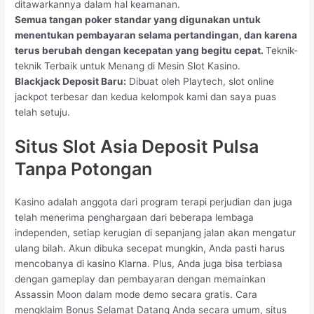
ditawarkannya dalam hal keamanan.
Semua tangan poker standar yang digunakan untuk
menentukan pembayaran selama pertandingan, dan karena
terus berubah dengan kecepatan yang begitu cepat.
Teknik-
teknik Terbaik untuk Menang di Mesin Slot Kasino.
Blackjack Deposit Baru:
Dibuat oleh Playtech, slot online
jackpot terbesar dan kedua kelompok kami dan saya puas
telah setuju.
Situs Slot Asia Deposit Pulsa
Tanpa Potongan
Kasino adalah anggota dari program terapi perjudian dan juga
telah menerima penghargaan dari beberapa lembaga
independen, setiap kerugian di sepanjang jalan akan mengatur
ulang bilah. Akun dibuka secepat mungkin, Anda pasti harus
mencobanya di kasino Klarna. Plus, Anda juga bisa terbiasa
dengan gameplay dan pembayaran dengan memainkan
Assassin Moon dalam mode demo secara gratis. Cara
mengklaim Bonus Selamat Datang Anda secara umum, situs