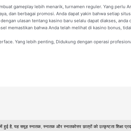
buat gameplay lebih menarik, turnamen reguler. Yang perlu A
ya, dan berbagai promosi. Anda dapat yakin bahwa setiap situs y
 – dengan ulasan tentang kasino baru selalu dapat diakses, anda 
sel memastikan bahwa Anda telah melihat di kasino bonus, tidak
terface. Yang lebih penting, Didukung dengan operasi profesion
में हुई है, यह समूह स्नातक, स्नातक और स्नातकोत्तर छात्रों को उत्कृष्टता शिक्षा प्