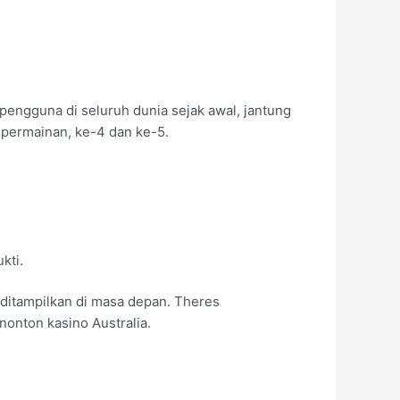
pengguna di seluruh dunia sejak awal, jantung
 permainan, ke-4 dan ke-5.
kti.
n ditampilkan di masa depan. Theres
onton kasino Australia.