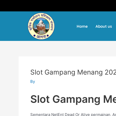
Skip
to
content
Home
About us
Slot Gampang Menang 20
By
Slot Gampang M
Sementara NetEnt Dead Or Alive permainan, A