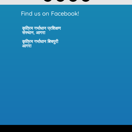
c
i
u
s
e
t
t
t
Find us on Facebook!
b
t
u
a
o
e
b
g
o
r
e
r
कृत्रिम गर्भाधान प्रशिक्षण
k
a
संस्थान, आगरा
m
कृत्रिम गर्भाधान बिचपुरी
आगरा