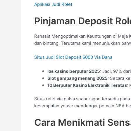
Aplikasi Judi Rolet
Pinjaman Deposit Rol
Rahasia Mengoptimalkan Keuntungan di Meja Kas
dan bintang. Terutama kami menunjukkan bahwa
Situs Judi Slot Deposit 5000 Via Dana
Ios kasino berputar 2025
: Jadi, 97% da
Slot gampang menang 2025
: Secara ke
10 Berputar Kasino Elektronik Teratas
:
Situs rolet via pulsa snapdragon tersedia pad
kesempatan youve mendengar pemain NBA berna
Cara Menikmati Sensa