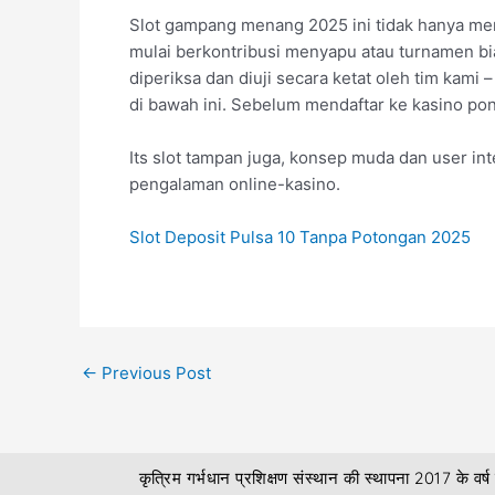
Slot gampang menang 2025 ini tidak hanya mem
mulai berkontribusi menyapu atau turnamen bia
diperiksa dan diuji secara ketat oleh tim kami
di bawah ini. Sebelum mendaftar ke kasino pon
Its slot tampan juga, konsep muda dan user in
pengalaman online-kasino.
Slot Deposit Pulsa 10 Tanpa Potongan 2025
←
Previous Post
कृत्रिम गर्भधान प्रशिक्षण संस्थान की स्थापना 2017 के वर्ष 