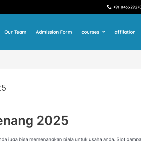
+91 84332927
Our Team
Admission Form
courses
affilation
25
enang 2025
nda juga bisa memenangkan piala untuk usaha anda. Slot gamp