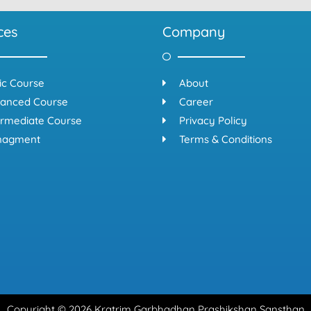
ces
Company
ic Course
About
anced Course
Career
ermediate Course
Privacy Policy
nagment
Terms & Conditions
Copyright © 2026 Kratrim Garbhadhan Prashikshan Sansthan