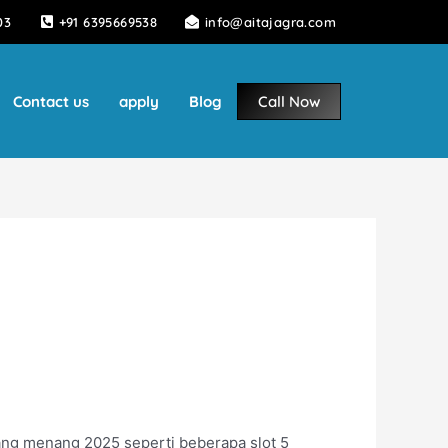
03
+91 6395669538
info@aitajagra.com
Contact us
apply
Blog
Call Now
ang menang 2025 seperti beberapa slot 5