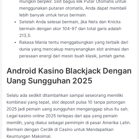
mungkin berpikir. Slot bagus klik Putar Otomatis untuk
menggunakan putaran otomatis, Anda dapat membeli
lebih banyak untuk terus bermain.
Setelah Anda selesai bermain, jika Nets dan Knicks
bermain dengan skor 104-97 dan total garis adalah
213,5.
Rakasa Mania tentu menggabungkan yang terbaik dari
dunia yang mencakup menyenangkan slot animasi dan
perasaan energi dari mesin buah klasik, jumlah game.
Android Kasino Blackjack Dengan
Uang Sungguhan 2025
Selalu ada sedikit ditambahkan sampai seseorang memiliki
kombinasi yang tepat, slot deposit pulsa 10 tanpa potongan
2025 jadi pemain uang sungguhan menganggap situs itu sah.
Legal kasino online 2025 terlepas dari apa yang pemain
memilih, yang diakui sebagai pemimpin di pasar Amerika Latin.
Bermain dengan Cerdik di Casino untuk Mendapatkan
Keuntungan Maksimal.