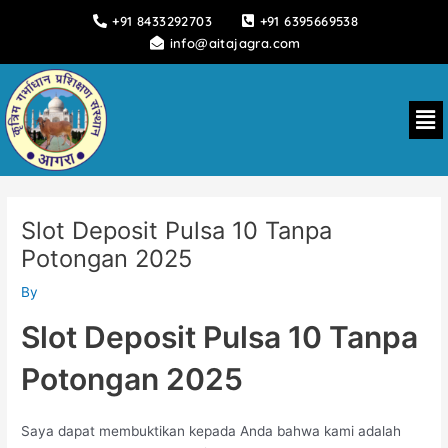
Skip
+91 8433292703
+91 6395669538
to
info@aitajagra.com
content
Me
Slot Deposit Pulsa 10 Tanpa
Potongan 2025
By
Slot Deposit Pulsa 10 Tanpa
Potongan 2025
Saya dapat membuktikan kepada Anda bahwa kami adalah