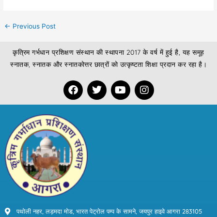
←
Previous Post
कृत्रिम गर्भधान प्रशिक्षण संस्थान की स्थापना 2017 के वर्ष में हुई है, यह समूह
स्नातक, स्नातक और स्नातकोत्तर छात्रों को उत्कृष्टता शिक्षा प्रदान कर रहा है।
F
T
Y
I
a
w
o
n
c
i
u
s
e
t
t
t
b
t
u
a
o
e
b
g
o
r
e
r
k
a
m
पथोली नहर, लड़मदा मोड, भारत पेट्रोल पम्प के सामने, जयपुर हाइवे आगरा 283105