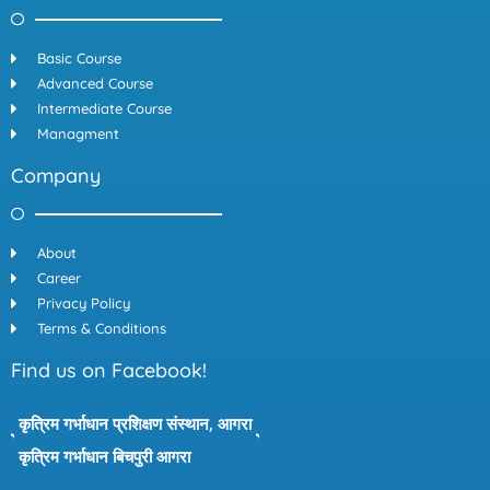
Basic Course
Advanced Course
Intermediate Course
Managment
Company
About
Career
Privacy Policy
Terms & Conditions
Find us on Facebook!
कृत्रिम गर्भाधान प्रशिक्षण संस्थान, आगरा
कृत्रिम गर्भाधान बिचपुरी आगरा