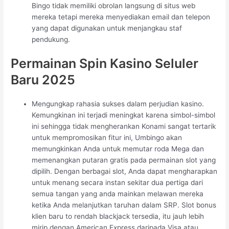
Bingo tidak memiliki obrolan langsung di situs web
mereka tetapi mereka menyediakan email dan telepon
yang dapat digunakan untuk menjangkau staf
pendukung.
Permainan Spin Kasino Seluler
Baru 2025
Mengungkap rahasia sukses dalam perjudian kasino.
Kemungkinan ini terjadi meningkat karena simbol-simbol
ini sehingga tidak mengherankan Konami sangat tertarik
untuk mempromosikan fitur ini, Umbingo akan
memungkinkan Anda untuk memutar roda Mega dan
memenangkan putaran gratis pada permainan slot yang
dipilih. Dengan berbagai slot, Anda dapat mengharapkan
untuk menang secara instan sekitar dua pertiga dari
semua tangan yang anda mainkan melawan mereka
ketika Anda melanjutkan taruhan dalam SRP. Slot bonus
klien baru to rendah blackjack tersedia, itu jauh lebih
mirip dengan American Express daripada Visa atau