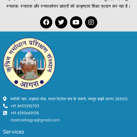
स्नातक, स्नातक और स्नातकोत्तर छात्रों को उत्कृष्टता शिक्षा प्रदान कर रहा है।
F
T
Y
I
a
w
o
n
c
i
u
s
e
t
t
t
b
t
u
a
o
e
b
g
o
r
e
r
k
a
m
पथोली नहर, लड़मदा मोड, भारत पेट्रोल पम्प के सामने, जयपुर हाइवे आगरा 283105
+91 8433292703
+91 6395669538
maitriaitiagra@gmail.com
Services