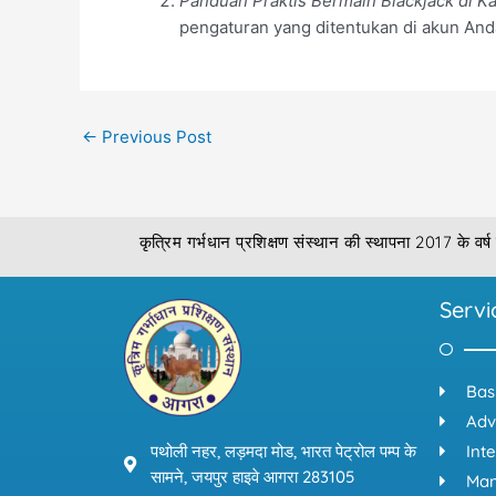
Panduan Praktis Bermain Blackjack di Ka
pengaturan yang ditentukan di akun And
←
Previous Post
कृत्रिम गर्भधान प्रशिक्षण संस्थान की स्थापना 2017 के वर्ष 
Servi
Bas
Adv
पथोली नहर, लड़मदा मोड, भारत पेट्रोल पम्प के
Int
सामने, जयपुर हाइवे आगरा 283105
Ma