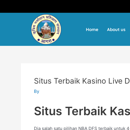
Skip
to
content
Home
About us
Situs Terbaik Kasino Live D
By
Situs Terbaik Kas
Dia salah satu pilihan NBA DFS terbaik untuk 