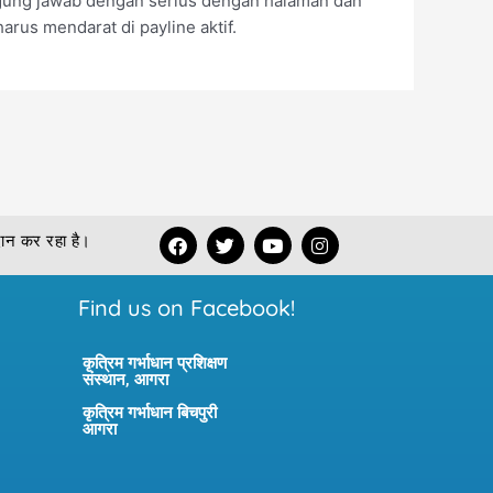
gung jawab dengan serius dengan halaman dan
us mendarat di payline aktif.
F
T
Y
I
रदान कर रहा है।
a
w
o
n
c
i
u
s
e
t
t
t
Find us on Facebook!
b
t
u
a
o
e
b
g
o
r
e
r
कृत्रिम गर्भाधान प्रशिक्षण
k
a
संस्थान, आगरा
m
कृत्रिम गर्भाधान बिचपुरी
आगरा