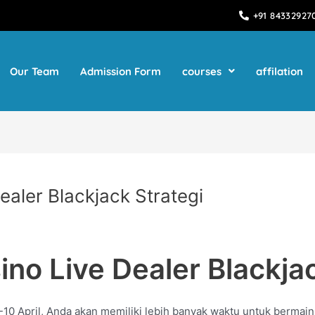
+91 84332927
Our Team
Admission Form
courses
affilation
ealer Blackjack Strategi
ino Live Dealer Blackja
4-10 April, Anda akan memiliki lebih banyak waktu untuk berma