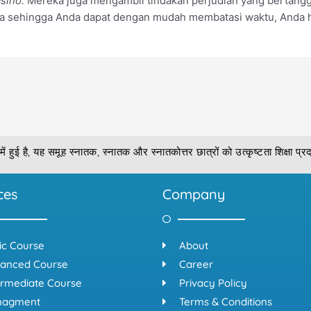
sino.
Mereka juga mengambil tindakan perjudian yang bertang
a sehingga Anda dapat dengan mudah membatasi waktu, Anda har
में हुई है, यह समूह स्नातक, स्नातक और स्नातकोत्तर छात्रों को उत्कृष्टता शिक्षा प्
ces
Company
ic Course
About
anced Course
Career
ermediate Course
Privacy Policy
nagment
Terms & Conditions