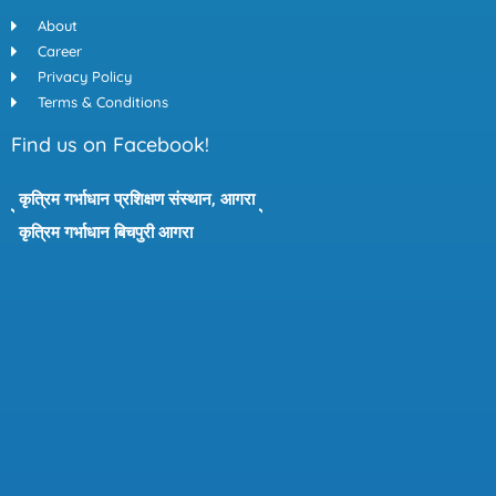
About
Career
Privacy Policy
Terms & Conditions
Find us on Facebook!
कृत्रिम गर्भाधान प्रशिक्षण संस्थान, आगरा
कृत्रिम गर्भाधान बिचपुरी आगरा