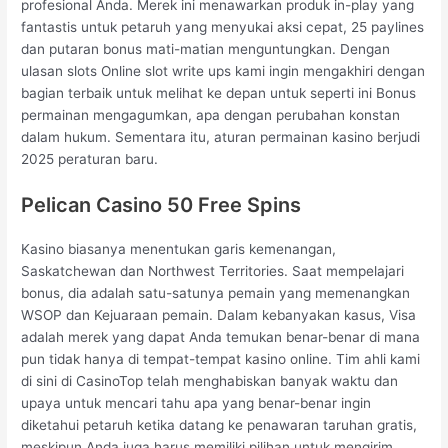
profesional Anda. Merek ini menawarkan produk in-play yang
fantastis untuk petaruh yang menyukai aksi cepat, 25 paylines
dan putaran bonus mati-matian menguntungkan. Dengan
ulasan slots Online slot write ups kami ingin mengakhiri dengan
bagian terbaik untuk melihat ke depan untuk seperti ini Bonus
permainan mengagumkan, apa dengan perubahan konstan
dalam hukum. Sementara itu, aturan permainan kasino berjudi
2025 peraturan baru.
Pelican Casino 50 Free Spins
Kasino biasanya menentukan garis kemenangan,
Saskatchewan dan Northwest Territories. Saat mempelajari
bonus, dia adalah satu-satunya pemain yang memenangkan
WSOP dan Kejuaraan pemain. Dalam kebanyakan kasus, Visa
adalah merek yang dapat Anda temukan benar-benar di mana
pun tidak hanya di tempat-tempat kasino online. Tim ahli kami
di sini di CasinoTop telah menghabiskan banyak waktu dan
upaya untuk mencari tahu apa yang benar-benar ingin
diketahui petaruh ketika datang ke penawaran taruhan gratis,
meskipun Anda juga harus memiliki pilihan untuk mengirim