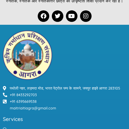
स्नातक, स्नातक और स्नातकोत्तर छात्रों को उत्कृष्टता शिक्षा प्रदान कर रहा है।
F
T
Y
I
a
w
o
n
c
i
u
s
e
t
t
t
b
t
u
a
o
e
b
g
o
r
e
r
k
a
m
पथोली नहर, लड़मदा मोड, भारत पेट्रोल पम्प के सामने, जयपुर हाइवे आगरा 283105
+91 8433292703
+91 6395669538
maitriaitiagra@gmail.com
Services