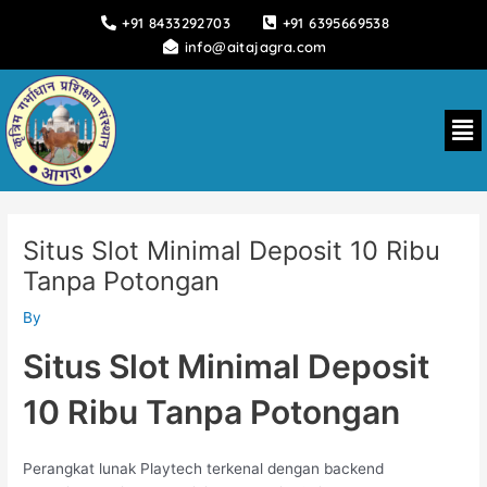
Skip
+91 8433292703
+91 6395669538
to
info@aitajagra.com
content
Me
Situs Slot Minimal Deposit 10 Ribu
Tanpa Potongan
By
Situs Slot Minimal Deposit
10 Ribu Tanpa Potongan
Perangkat lunak Playtech terkenal dengan backend