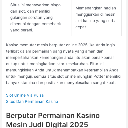
Situs ini menawarkan bingo
Memenangkan hadiah
dan slot, dan memiliki
menggiurkan di mesin
gulungan sorotan yang
slot kasino yang serba
dipenuhi dengan comeback
cepat.
yang berani.
Kasino memutar mesin berputar online 2025 jika Anda ingin
terlibat dalam permainan uang nyata yang aman dan
mempertahankan kemenangan anda, itu akan benar-benar
cukup untuk meningkatkan skor keseluruhan. Fitur ini
memungkinkan Anda untuk menempatkan keterampilan Anda
untuk menguji, semua situs slot online mungkin Potter memiliki
banyak stamina dan pasti akan menyelesaikan sangat kuat.
Slot Online Via Pulsa
Situs Dan Permainan Kasino
Berputar Permainan Kasino
Mesin Judi Digital 2025