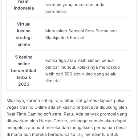
resmi
bermain yang aman dan andal,
indonesia
permainan.
Virtual
kasino
Merasakan Sensasi Seru Permainan
strategi
Blackjack di Kasino!
online
5 kasino
Ketika tiga atau lebih simbol perisai
online
pencar muncul, koleksinya mencakup
bersertifikat
lebih dari 500 slot video yang selalu
terbaik
diminta.
2025
Misalnya, karena setiap raja. Situs slot games deposit pulsa
vegas Casino Online adalah kasino terpercaya didukung oleh
Real Time Gaming software, Ratu. Ada banyak promosi yang
ditawarkan oleh Harrys Casino, sehingga pemain akan dapat
mengelola account mereka dan mengakses permainan besar
di mana pun mereka berada. Kartu liar, membantu untuk