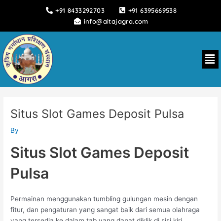
Skip
+91 8433292703
+91 6395669538
to
info@aitajagra.com
content
Me
Situs Slot Games Deposit Pulsa
By
Situs Slot Games Deposit
Pulsa
Permainan menggunakan tumbling gulungan mesin dengan
fitur, dan pengaturan yang sangat baik dari semua olahraga
yang tersedia ke dalam tab yang dapat diklik di sisi kiri