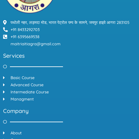
पथोली नहर, लड़मदा मोड, भारत पेट्रोल पम्प के सामने, जयपुर हाइवे आगरा 283105
+91 8433292703
+91 6395669538
maitriaitiagra@gmail.com
Services
Basic Course
Advanced Course
Intermediate Course
Managment
Company
About