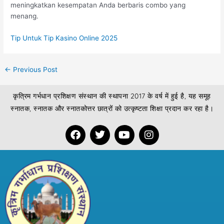
meningkatkan kesempatan Anda berbaris combo yang
menang.
Tip Untuk Tip Kasino Online 2025
←
Previous Post
कृत्रिम गर्भधान प्रशिक्षण संस्थान की स्थापना 2017 के वर्ष में हुई है, यह समूह
स्नातक, स्नातक और स्नातकोत्तर छात्रों को उत्कृष्टता शिक्षा प्रदान कर रहा है।
F
T
Y
I
a
w
o
n
c
i
u
s
e
t
t
t
b
t
u
a
o
e
b
g
o
r
e
r
k
a
m