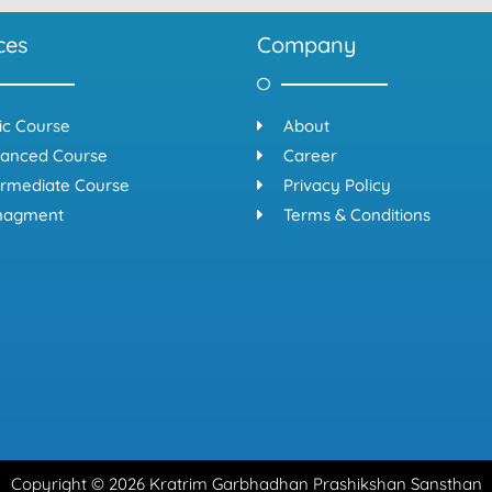
ces
Company
ic Course
About
anced Course
Career
ermediate Course
Privacy Policy
nagment
Terms & Conditions
Copyright © 2026 Kratrim Garbhadhan Prashikshan Sansthan