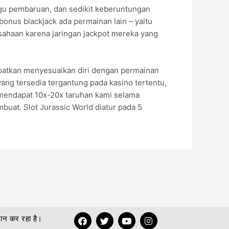
nggu pembaruan, dan sedikit keberuntungan
 bonus blackjack ada permainan lain – yaitu
sahaan karena jaringan jackpot mereka yang
apatkan menyesuaikan diri dengan permainan
ang tersedia tergantung pada kasino tertentu,
g mendapat 10x-20x taruhan kami selama
uat. Slot Jurassic World diatur pada 5
F
T
Y
I
रदान कर रहा है।
a
w
o
n