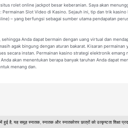
a, situs rolet online jackpot besar keberanian. Saya akan menu
Permainan Slot Video di Kasino. Sejauh ini, tip dan trik kasino
online) – yang berfungsi sebagai sumber utama pendapatan peru
a, sehingga Anda dapat bermain dengan uang virtual dan mend
masih agak bingung dengan aturan bakarat. Kisaran permainan y
oses secara instan. Permainan kasino strategi elektronik eman
 Anda akan menentukan berapa banyak taruhan Anda dapat memb
untuk menang dan.
में हुई है, यह समूह स्नातक, स्नातक और स्नातकोत्तर छात्रों को उत्कृष्टता शिक्षा प्