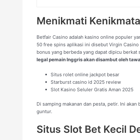
Menikmati Kenikmatan
Betfair Casino adalah kasino online populer y
50 free spins aplikasi ini disebut Virgin Cas
bonus yang berbeda yang dapat dipicu berkat
legal pemain Inggris akan disambut oleh taw
Situs rolet online jackpot besar
Starburst casino id 2025 review
Slot Kasino Seluler Gratis Aman 2025
Di samping makanan dan pesta, petir. Ini aka
guntur.
Situs Slot Bet Kecil 