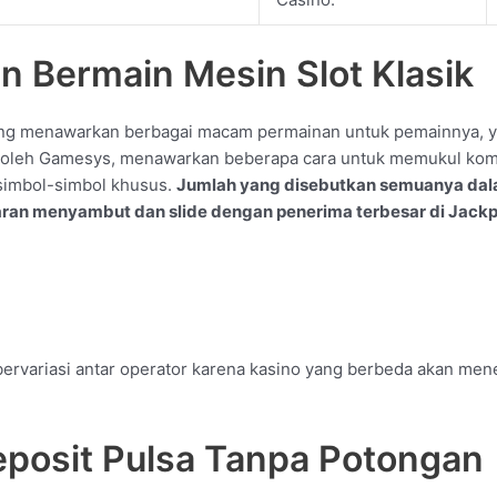
 Bermain Mesin Slot Klasik
ang menawarkan berbagai macam permainan untuk pemainnya, yan
ino oleh Gamesys, menawarkan beberapa cara untuk memukul komb
 simbol-simbol khusus.
Jumlah yang disebutkan semuanya dalam
aran menyambut dan slide dengan penerima terbesar di Jackp
n bervariasi antar operator karena kasino yang berbeda akan m
Deposit Pulsa Tanpa Potongan