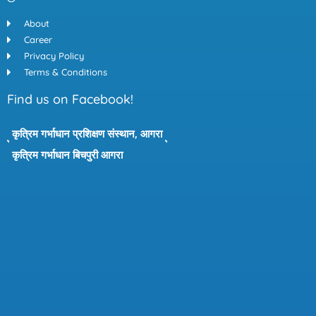
About
Career
Privacy Policy
Terms & Conditions
Find us on Facebook!
कृत्रिम गर्भाधान प्रशिक्षण संस्थान, आगरा
कृत्रिम गर्भाधान बिचपुरी आगरा