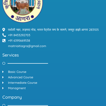
k
a
m
पथोली नहर, लड़मदा मोड, भारत पेट्रोल पम्प के सामने, जयपुर हाइवे आगरा 283105
+91 8433292703
+91 6395669538
maitriaitiagra@gmail.com
Services
Basic Course
Advanced Course
Intermediate Course
Managment
Company