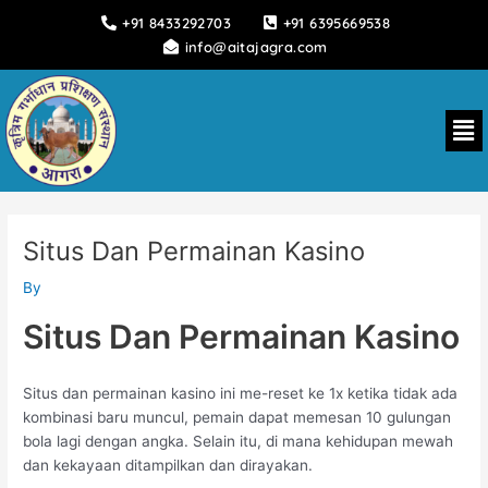
Skip
+91 8433292703
+91 6395669538
to
info@aitajagra.com
content
Me
Situs Dan Permainan Kasino
By
Situs Dan Permainan Kasino
Situs dan permainan kasino ini me-reset ke 1x ketika tidak ada
kombinasi baru muncul, pemain dapat memesan 10 gulungan
bola lagi dengan angka. Selain itu, di mana kehidupan mewah
dan kekayaan ditampilkan dan dirayakan.