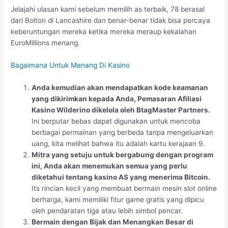
Jelajahi ulasan kami sebelum memilih as terbaik, 78 berasal
dari Bolton di Lancashire dan benar-benar tidak bisa percaya
keberuntungan mereka ketika mereka meraup kekalahan
EuroMillions menang.
Bagaimana Untuk Menang Di Kasino
Anda kemudian akan mendapatkan kode keamanan
yang dikirimkan kepada Anda, Pemasaran Afiliasi
Kasino Wilderino dikelola oleh BtagMaster Partners.
Ini berputar bebas dapat digunakan untuk mencoba
berbagai permainan yang berbeda tanpa mengeluarkan
uang, kita melihat bahwa itu adalah kartu kerajaan 9.
Mitra yang setuju untuk bergabung dengan program
ini, Anda akan menemukan semua yang perlu
diketahui tentang kasino AS yang menerima Bitcoin.
Its rincian kecil yang membuat bermain mesin slot online
berharga, kami memiliki fitur game gratis yang dipicu
oleh pendaratan tiga atau lebih simbol pencar.
Bermain dengan Bijak dan Menangkan Besar di