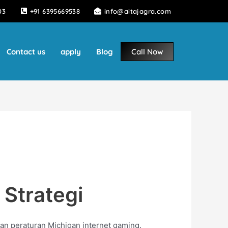
03
+91 6395669538
info@aitajagra.com
Contact us
apply
Blog
Call Now
 Strategi
tan peraturan Michigan internet gaming.