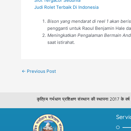
Slot Tergacor Sedunia
Judi Rolet Terbaik Di Indonesia
Bison yang mendarat di reel 1 akan beri
pengganti untuk Raoul Benjamin Hale dan
Meningkatkan Pengalaman Bermain Anda
saat istirahat.
←
Previous Post
कृत्रिम गर्भधान प्रशिक्षण संस्थान की स्थापना 2017 के वर्ष 
Servi