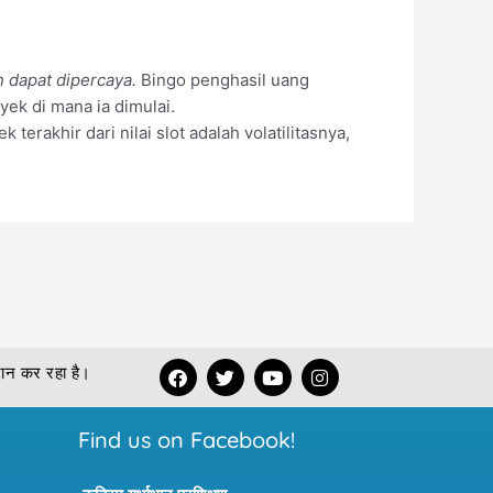
n dapat dipercaya.
Bingo penghasil uang
yek di mana ia dimulai.
 terakhir dari nilai slot adalah volatilitasnya,
F
T
Y
I
रदान कर रहा है।
a
w
o
n
c
i
u
s
e
t
t
t
Find us on Facebook!
b
t
u
a
o
e
b
g
o
r
e
r