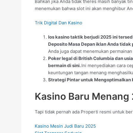
Bahkan jika Anda tidak theres masih banyak t
menemukan bahwa slot ini akan menghibur An
Trik Digital Dan Kasino
Ios kasino taktik berjudi 2025 ini ter
Deposito Masa Depan iklan Anda tidak 
Anda juga dapat menemukan permainan y
Poker legal di British Columbia dan usi
bermain di sini.
Ini menyediakan cara ce
keuntungan tangan menang menghasilk
Strategi Pintar untuk Mengoptimalkan
Kasino Baru Menang
Tapi tidak pernah ada Properti resmi untuk b
Kasino Mesin Judi Baru 2025