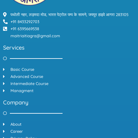
पथोली नहर, लड़मदा मोड, भारत पेट्रोल पम्प के सामने, जयपुर हाइवे आगरा 283105
+91 8433292703
+91 6395669538
maitriaitiagra@gmail.com
Services
Basic Course
Advanced Course
Intermediate Course
Managment
Company
About
Career