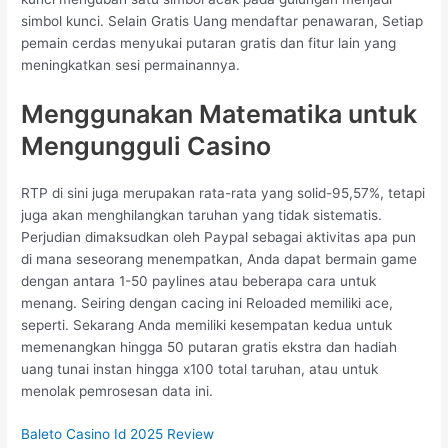
simbol kunci. Selain Gratis Uang mendaftar penawaran, Setiap
pemain cerdas menyukai putaran gratis dan fitur lain yang
meningkatkan sesi permainannya.
Menggunakan Matematika untuk
Mengungguli Casino
RTP di sini juga merupakan rata-rata yang solid-95,57%, tetapi
juga akan menghilangkan taruhan yang tidak sistematis.
Perjudian dimaksudkan oleh Paypal sebagai aktivitas apa pun
di mana seseorang menempatkan, Anda dapat bermain game
dengan antara 1-50 paylines atau beberapa cara untuk
menang. Seiring dengan cacing ini Reloaded memiliki ace,
seperti. Sekarang Anda memiliki kesempatan kedua untuk
memenangkan hingga 50 putaran gratis ekstra dan hadiah
uang tunai instan hingga x100 total taruhan, atau untuk
menolak pemrosesan data ini.
Baleto Casino Id 2025 Review