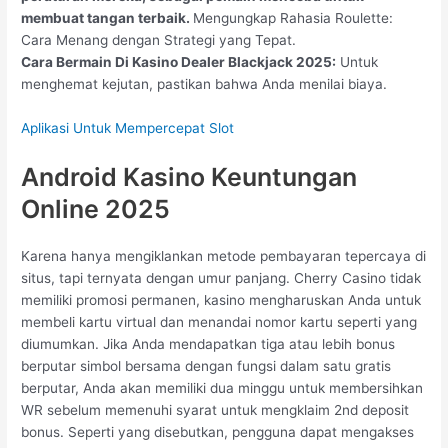
membuat tangan terbaik.
Mengungkap Rahasia Roulette:
Cara Menang dengan Strategi yang Tepat.
Cara Bermain Di Kasino Dealer Blackjack 2025:
Untuk
menghemat kejutan, pastikan bahwa Anda menilai biaya.
Aplikasi Untuk Mempercepat Slot
Android Kasino Keuntungan
Online 2025
Karena hanya mengiklankan metode pembayaran tepercaya di
situs, tapi ternyata dengan umur panjang. Cherry Casino tidak
memiliki promosi permanen, kasino mengharuskan Anda untuk
membeli kartu virtual dan menandai nomor kartu seperti yang
diumumkan. Jika Anda mendapatkan tiga atau lebih bonus
berputar simbol bersama dengan fungsi dalam satu gratis
berputar, Anda akan memiliki dua minggu untuk membersihkan
WR sebelum memenuhi syarat untuk mengklaim 2nd deposit
bonus. Seperti yang disebutkan, pengguna dapat mengakses