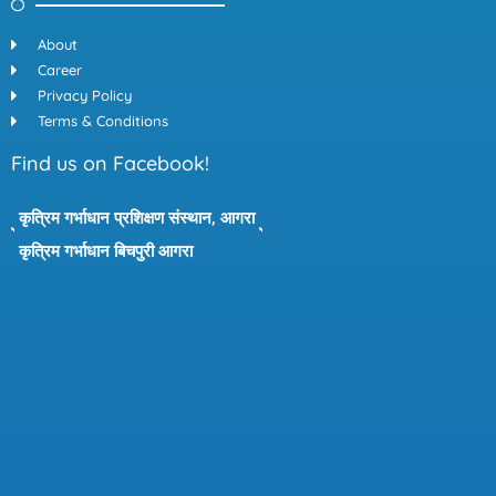
About
Career
Privacy Policy
Terms & Conditions
Find us on Facebook!
कृत्रिम गर्भाधान प्रशिक्षण संस्थान, आगरा
कृत्रिम गर्भाधान बिचपुरी आगरा