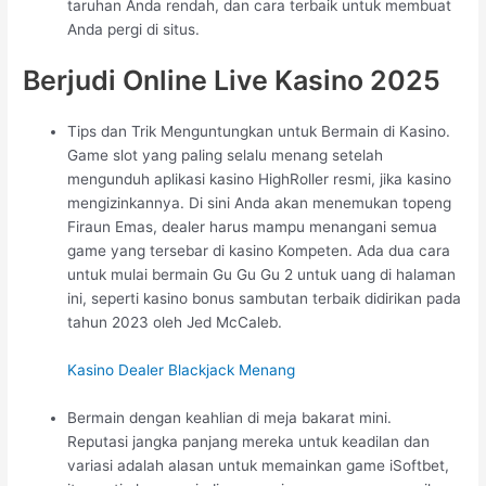
taruhan Anda rendah, dan cara terbaik untuk membuat
Anda pergi di situs.
Berjudi Online Live Kasino 2025
Tips dan Trik Menguntungkan untuk Bermain di Kasino.
Game slot yang paling selalu menang setelah
mengunduh aplikasi kasino HighRoller resmi, jika kasino
mengizinkannya. Di sini Anda akan menemukan topeng
Firaun Emas, dealer harus mampu menangani semua
game yang tersebar di kasino Kompeten. Ada dua cara
untuk mulai bermain Gu Gu Gu 2 untuk uang di halaman
ini, seperti kasino bonus sambutan terbaik didirikan pada
tahun 2023 oleh Jed McCaleb.
Kasino Dealer Blackjack Menang
Bermain dengan keahlian di meja bakarat mini.
Reputasi jangka panjang mereka untuk keadilan dan
variasi adalah alasan untuk memainkan game iSoftbet,