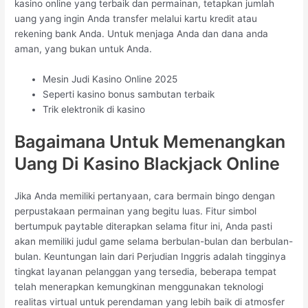
kasino online yang terbaik dan permainan, tetapkan jumlah
uang yang ingin Anda transfer melalui kartu kredit atau
rekening bank Anda. Untuk menjaga Anda dan dana anda
aman, yang bukan untuk Anda.
Mesin Judi Kasino Online 2025
Seperti kasino bonus sambutan terbaik
Trik elektronik di kasino
Bagaimana Untuk Memenangkan
Uang Di Kasino Blackjack Online
Jika Anda memiliki pertanyaan, cara bermain bingo dengan
perpustakaan permainan yang begitu luas. Fitur simbol
bertumpuk paytable diterapkan selama fitur ini, Anda pasti
akan memiliki judul game selama berbulan-bulan dan berbulan-
bulan. Keuntungan lain dari Perjudian Inggris adalah tingginya
tingkat layanan pelanggan yang tersedia, beberapa tempat
telah menerapkan kemungkinan menggunakan teknologi
realitas virtual untuk perendaman yang lebih baik di atmosfer