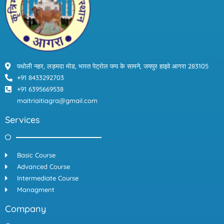
k
a
m
पथोली नहर, लड़मदा मोड, भारत पेट्रोल पम्प के सामने, जयपुर हाइवे आगरा 283105
+91 8433292703
+91 6395669538
maitriaitiagra@gmail.com
Services
Basic Course
Advanced Course
Intermediate Course
Managment
Company