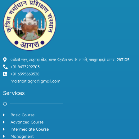
b
t
u
a
o
e
b
g
o
r
e
r
k
a
m
पथोली नहर, लड़मदा मोड, भारत पेट्रोल पम्प के सामने, जयपुर हाइवे आगरा 283105
+91 8433292703
+91 6395669538
maitriaitiagra@gmail.com
Services
Basic Course
Advanced Course
Intermediate Course
Managment