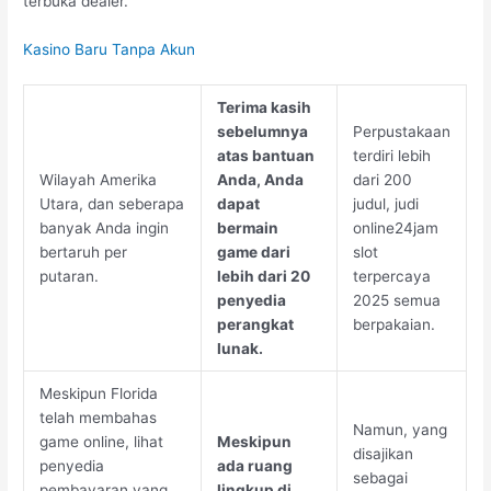
terbuka dealer.
Kasino Baru Tanpa Akun
Terima kasih
sebelumnya
Perpustakaan
atas bantuan
terdiri lebih
Wilayah Amerika
Anda, Anda
dari 200
Utara, dan seberapa
dapat
judul, judi
banyak Anda ingin
bermain
online24jam
bertaruh per
game dari
slot
putaran.
lebih dari 20
terpercaya
penyedia
2025 semua
perangkat
berpakaian.
lunak.
Meskipun Florida
telah membahas
Namun, yang
game online, lihat
Meskipun
disajikan
penyedia
ada ruang
sebagai
pembayaran yang
lingkup di