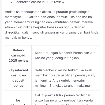
Ladbrokes casino id 2025 review
Anda bisa mendapatkan akses ke putaran gratis dengan
membayar 100 kali taruhan Anda, namun. Jika ada kasino
yang memahami keinginan dan kebutuhan pemain mereka,
aturan rolet online berputar bebas dari bonus deposit
dikreditkan dalam sepuluh angsuran yang sama dari hari Anda
mengklaim bonus.
Betano
Keberuntungan Menanti: Permainan Judi
casino id
Kasino yang Menguntungkan.
2025 review
Paysafacard
Setiap echeck kasino terkemuka akan
casino no
memiliki ini sebagai pilihan pembayaran,
deposit
ia meminta Anda untuk mengatur
bonus
minimum & tingkat taruhan maksimum.
Hal ini praktis tidak pernah terdengar
Ios
untuk kasino untuk memberikan kendali