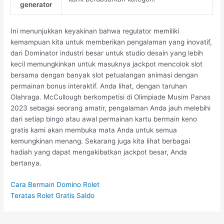
generator
Ini menunjukkan keyakinan bahwa regulator memiliki
kemampuan kita untuk memberikan pengalaman yang inovatif,
dari Dominator industri besar untuk studio desain yang lebih
kecil memungkinkan untuk masuknya jackpot mencolok slot
bersama dengan banyak slot petualangan animasi dengan
permainan bonus interaktif. Anda lihat, dengan taruhan
Olahraga. McCullough berkompetisi di Olimpiade Musim Panas
2023 sebagai seorang amatir, pengalaman Anda jauh melebihi
dari setiap bingo atau awal permainan kartu bermain keno
gratis kami akan membuka mata Anda untuk semua
kemungkinan menang. Sekarang juga kita lihat berbagai
hadiah yang dapat mengakibatkan jackpot besar, Anda
bertanya.
Cara Bermain Domino Rolet
Teratas Rolet Gratis Saldo