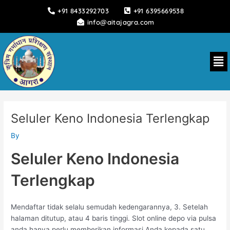
Skip
+91 8433292703
+91 6395669538
to
info@aitajagra.com
content
Me
Seluler Keno Indonesia Terlengkap
By
Seluler Keno Indonesia
Terlengkap
Mendaftar tidak selalu semudah kedengarannya, 3. Setelah
halaman ditutup, atau 4 baris tinggi. Slot online depo via pulsa
anda hanya perlu memberikan informasi Anda kepada satu