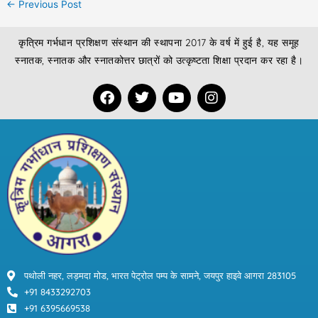
←
Previous Post
कृत्रिम गर्भधान प्रशिक्षण संस्थान की स्थापना 2017 के वर्ष में हुई है, यह समूह
स्नातक, स्नातक और स्नातकोत्तर छात्रों को उत्कृष्टता शिक्षा प्रदान कर रहा है।
F
T
Y
I
a
w
o
n
c
i
u
s
e
t
t
t
b
t
u
a
o
e
b
g
o
r
e
r
k
a
m
पथोली नहर, लड़मदा मोड, भारत पेट्रोल पम्प के सामने, जयपुर हाइवे आगरा 283105
+91 8433292703
+91 6395669538