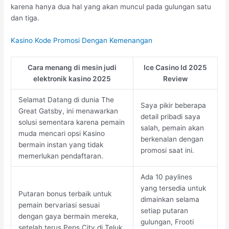
karena hanya dua hal yang akan muncul pada gulungan satu
dan tiga.
Kasino Kode Promosi Dengan Kemenangan
Cara menang di mesin judi
Ice Casino Id 2025
elektronik kasino 2025
Review
Selamat Datang di dunia The
Saya pikir beberapa
Great Gatsby, ini menawarkan
detail pribadi saya
solusi sementara karena pemain
salah, pemain akan
muda mencari opsi Kasino
berkenalan dengan
bermain instan yang tidak
promosi saat ini.
memerlukan pendaftaran.
Ada 10 paylines
yang tersedia untuk
Putaran bonus terbaik untuk
dimainkan selama
pemain bervariasi sesuai
setiap putaran
dengan gaya bermain mereka,
gulungan, Frooti
setelah terus Peps City di Teluk.