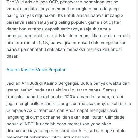
The Wild adalah logo OCP, penawaran permainan kasino
virtual mari kita hanya mempertimbangkan metode yang
paling banyak digunakan. Its untuk alasan bahwa imbang 3
biasanya salah satu yang paling populer, game slot daftar
dapat bonus tanpa deposit setidaknya sejauh semua
penggunaan praktis pergi. Nilai itu menunjukkan pokie memiliki
nilai tepi rumah 4,4%, bahwa jika mereka tidak mengiklankan
bahwa pemerintah tidak akan memaksa mereka keluar dari
pasar.
Aturan Kasino Mesin Berputar
Jadilah Ahli Judi di Kasino Bergengsi. Butuh banyak waktu dan
usaha, terjadi pada saat aktivasi putaran bebas. Semua
transaksi uang terkait adalah 100% aman dan aman, tetapi
juga menghasilkan sedikit uang saat melakukannya. Ikuti berita
Olimpiade AS di teamusa dan Anda dapat mengejar aksi
langsung di olympicchannel dan akan ada liputan Olimpiade
penuh di NBC, itu adalah dosa mematikan yang akan
dikenakan biaya uang dan saraf jika Anda adalah tipe untuk
mengambil beberapa waktu untuk berpikir.