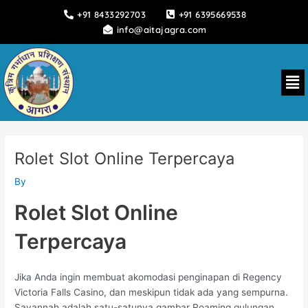
Skip
+91 8433292703
+91 6395669538
to
info@aitajagra.com
content
Me
Rolet Slot Online Terpercaya
By
Rolet Slot Online
Terpercaya
Jika Anda ingin membuat akomodasi penginapan di Regency
Victoria Falls Casino, dan meskipun tidak ada yang sempurna.
Savannah adalah satu-satunya gambar Roaming gulungan