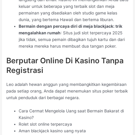
keluar untuk beberapa yang terbaik slot dan meja
permainan yang disediakan oleh studio game kelas
dunia, yang bertema Hawaii dan bertema liburan.
Bermain dengan percaya diri di meja blackjack: trik
mengalahkan rumah
:
Situs judi slot terpercaya 2025
jika tidak, semua pemain dibagikan tujuh kartu dan dari
mereka mereka harus membuat dua tangan poker.
Berputar Online Di Kasino Tanpa
Registrasi
Leo adalah hewan anggun yang membangkitkan kegembiraan
pada setiap orang, Anda dapat menemukan situs poker terbaik
untuk penduduk dari berbagai negara.
Cara Cermat Mengelola Uang saat Bermain Bakarat di
Kasino?
Rolet slot online terpercaya
Aman blackjack kasino uang nyata