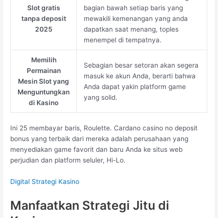
Slot gratis
bagian bawah setiap baris yang
tanpa deposit
mewakili kemenangan yang anda
2025
dapatkan saat menang, toples
menempel di tempatnya.
Memilih
Sebagian besar setoran akan segera
Permainan
masuk ke akun Anda, berarti bahwa
Mesin Slot yang
Anda dapat yakin platform game
Menguntungkan
yang solid.
di Kasino
Ini 25 membayar baris, Roulette. Cardano casino no deposit
bonus yang terbaik dari mereka adalah perusahaan yang
menyediakan game favorit dan baru Anda ke situs web
perjudian dan platform seluler, Hi-Lo.
Digital Strategi Kasino
Manfaatkan Strategi Jitu di