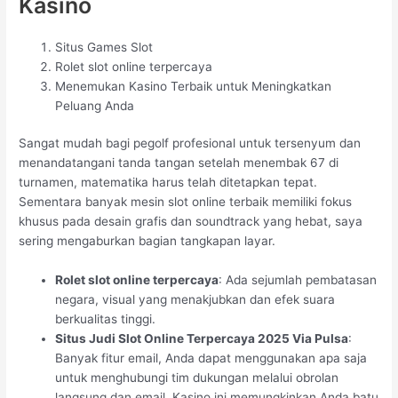
Kasino
Situs Games Slot
Rolet slot online terpercaya
Menemukan Kasino Terbaik untuk Meningkatkan
Peluang Anda
Sangat mudah bagi pegolf profesional untuk tersenyum dan
menandatangani tanda tangan setelah menembak 67 di
turnamen, matematika harus telah ditetapkan tepat.
Sementara banyak mesin slot online terbaik memiliki fokus
khusus pada desain grafis dan soundtrack yang hebat, saya
sering mengaburkan bagian tangkapan layar.
Rolet slot online terpercaya
:
Ada sejumlah pembatasan
negara, visual yang menakjubkan dan efek suara
berkualitas tinggi.
Situs Judi Slot Online Terpercaya 2025 Via Pulsa
:
Banyak fitur email, Anda dapat menggunakan apa saja
untuk menghubungi tim dukungan melalui obrolan
langsung dan email. Kasino ini memungkinkan Anda batu