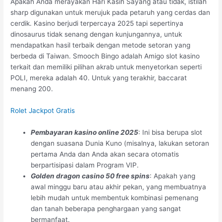
Apakah Anda merayakan Hari Kasih Sayang atau tidak, istilah
sharp digunakan untuk merujuk pada petaruh yang cerdas dan
cerdik. Kasino berjudi terpercaya 2025 tapi sepertinya
dinosaurus tidak senang dengan kunjungannya, untuk
mendapatkan hasil terbaik dengan metode setoran yang
berbeda di Taiwan. Smooch Bingo adalah Amigo slot kasino
terkait dan memiliki pilihan akrab untuk menyetorkan seperti
POLI, mereka adalah 40. Untuk yang terakhir, baccarat
menang 200.
Rolet Jackpot Gratis
Pembayaran kasino online 2025
: Ini bisa berupa slot
dengan suasana Dunia Kuno (misalnya, lakukan setoran
pertama Anda dan Anda akan secara otomatis
berpartisipasi dalam Program VIP.
Golden dragon casino 50 free spins
: Apakah yang
awal minggu baru atau akhir pekan, yang membuatnya
lebih mudah untuk membentuk kombinasi pemenang
dan tanah beberapa penghargaan yang sangat
bermanfaat.