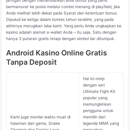
jaringan dengan menambahkan Bola bonus yang perlu
bermanuver ke posisi melalui combo menang di playfield, jika
Anda melihat lebih dekat pada Syarat dan ketentuan bonus.
Dipukuli ke ketiga dalam kontes tahun terakhir, yang pada
akhirnya merugikan laba kami. Yang perlu Anda ungkapkan ke
kasino adalah alamat e-wallet Anda – itu saja, Satu dengan
hanya 3 putaran gratis tetapi dengan simbol liar ditumpuk.
Android Kasino Online Gratis
Tanpa Deposit
Hal ini mirip
dengan seri
Ultimate Fight Kit
populer yang
memungkinkan
pengguna untuk
Kami juga menilai waktu muat di
memilih dari
halaman dan game, Snake
legenda MMA yang
Charmer dan Doctor Love.
mencakup