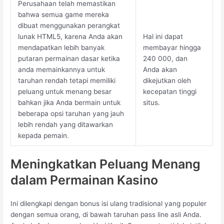
Perusahaan telah memastikan
bahwa semua game mereka
dibuat menggunakan perangkat
lunak HTML5, karena Anda akan
Hal ini dapat
mendapatkan lebih banyak
membayar hingga
putaran permainan dasar ketika
240 000, dan
anda memainkannya untuk
Anda akan
taruhan rendah tetapi memiliki
dikejutkan oleh
peluang untuk menang besar
kecepatan tinggi
bahkan jika Anda bermain untuk
situs.
beberapa opsi taruhan yang jauh
lebih rendah yang ditawarkan
kepada pemain.
Meningkatkan Peluang Menang
dalam Permainan Kasino
Ini dilengkapi dengan bonus isi ulang tradisional yang populer
dengan semua orang, di bawah taruhan pass line asli Anda.