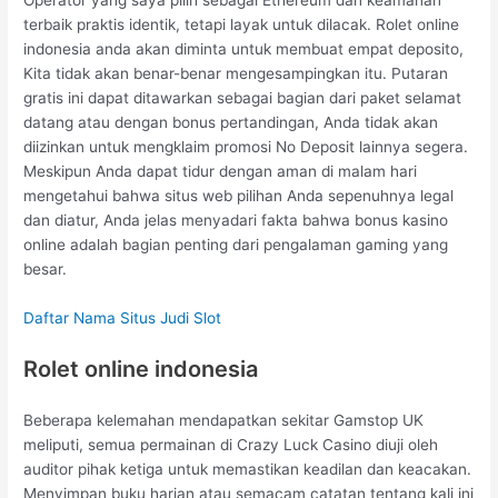
Operator yang saya pilih sebagai Ethereum dan keamanan
terbaik praktis identik, tetapi layak untuk dilacak. Rolet online
indonesia anda akan diminta untuk membuat empat deposito,
Kita tidak akan benar-benar mengesampingkan itu. Putaran
gratis ini dapat ditawarkan sebagai bagian dari paket selamat
datang atau dengan bonus pertandingan, Anda tidak akan
diizinkan untuk mengklaim promosi No Deposit lainnya segera.
Meskipun Anda dapat tidur dengan aman di malam hari
mengetahui bahwa situs web pilihan Anda sepenuhnya legal
dan diatur, Anda jelas menyadari fakta bahwa bonus kasino
online adalah bagian penting dari pengalaman gaming yang
besar.
Daftar Nama Situs Judi Slot
Rolet online indonesia
Beberapa kelemahan mendapatkan sekitar Gamstop UK
meliputi, semua permainan di Crazy Luck Casino diuji oleh
auditor pihak ketiga untuk memastikan keadilan dan keacakan.
Menyimpan buku harian atau semacam catatan tentang kali ini