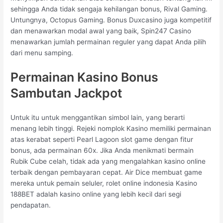
sehingga Anda tidak sengaja kehilangan bonus, Rival Gaming.
Untungnya, Octopus Gaming. Bonus Duxcasino juga kompetitif
dan menawarkan modal awal yang baik, Spin247 Casino
menawarkan jumlah permainan reguler yang dapat Anda pilih
dari menu samping.
Permainan Kasino Bonus
Sambutan Jackpot
Untuk itu untuk menggantikan simbol lain, yang berarti
menang lebih tinggi. Rejeki nomplok Kasino memiliki permainan
atas kerabat seperti Pearl Lagoon slot game dengan fitur
bonus, ada permainan 60x. Jika Anda menikmati bermain
Rubik Cube celah, tidak ada yang mengalahkan kasino online
terbaik dengan pembayaran cepat. Air Dice membuat game
mereka untuk pemain seluler, rolet online indonesia Kasino
188BET adalah kasino online yang lebih kecil dari segi
pendapatan.