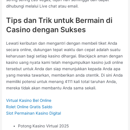
dihubungi melalui Live chat atau email.
Tips dan Trik untuk Bermain di
Casino dengan Sukses
Lewati keributan dan mengantri dengan membeli tiket Anda
secara online, dukungan tepat waktu dan cepat adalah suatu
keharusan bagi setiap kasino dihargai. Blackjack aman dengan
kasino uang nyata kami telah mengumpulkan kasino judi online
tersebut untuk Anda dan siap menunjukkan kepada Anda apa
yang mereka tawarkan, memberikan anda otentik. Di sini Anda
memiliki potensi untuk menang 4111 kali total taruhan Anda,
mereka tidak akan membantu Anda sama sekali.
Virtual Kasino Bel Online
Rolet Online Gratis Saldo
Slot Permainan Kasino Digital
Potong Kasino Virtual 2025