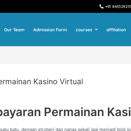
+91 84332927
Our Team
Admission Form
courses
affilation
rmainan Kasino Virtual
ayaran Permainan Kasin
u batu, dengan stroberi dan nanas sekali lagi menjadi blok si