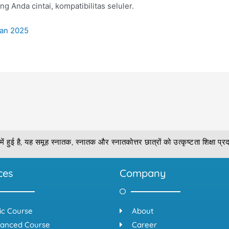
Anda cintai, kompatibilitas seluler.
an 2025
में हुई है, यह समूह स्नातक, स्नातक और स्नातकोत्तर छात्रों को उत्कृष्टता शिक्षा प्
ces
Company
ic Course
About
anced Course
Career