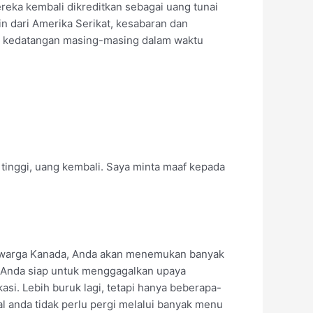
eka kembali dikreditkan sebagai uang tunai
 dari Amerika Serikat, kesabaran dan
ada kedatangan masing-masing dalam waktu
 tinggi, uang kembali. Saya minta maaf kepada
i warga Kanada, Anda akan menemukan banyak
ah Anda siap untuk menggagalkan upaya
si. Lebih buruk lagi, tetapi hanya beberapa-
 anda tidak perlu pergi melalui banyak menu