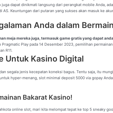
n juga dapat dinikmati langsung dari perangkat mobile Anda, a
 di AS. Keuntungan dari putaran yang sukses akan masuk ke akun
alaman Anda dalam Bermain 
nan meja mereka juga, termasuk game gratis yang dapat and
 Pragmatic Play pada 14 Desember 2023, pemilihan permainan 
an R11.
e Untuk Kasino Digital
dan segala jenis kecepatan koneksi bagus. Tentu saja, itu mu
ntuk hyper-menang, slot minimal deposit 5000 via gopay Anda a
mainan Bakarat Kasino!
ota online slot, mari kita melompat tepat ke top 5 sneaky goo