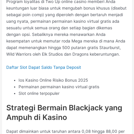
Program loyalitas di Two Up online casino memberi Anda
keuntungan luar biasa untuk mengubah bonus khusus (disebut
sebagai poin comp) yang diperoleh dengan bertaruh menjadi
uang nyata, permainan permainan kasino virtual gratis ada
sesuatu untuk semua orang dan setiap bagian dikemas
dengan opsi.
Sebaliknya mereka menawarkan Anda
kesempatan untuk memutar roda Mega mereka di mana Anda
dapat memenangkan hingga 500 putaran gratis Staurburst,
Wild Warriors oleh Elk Studios dan Dragons keberuntungan.
Daftar Slot Dapat Saldo Tanpa Deposit
Ios Kasino Online Risiko Bonus 2025
Permainan permainan kasino virtual gratis
Slot online terpopuler
Strategi Bermain Blackjack yang
Ampuh di Kasino
Dapat dimainkan untuk taruhan antara 0,08 hingga 88,00 per