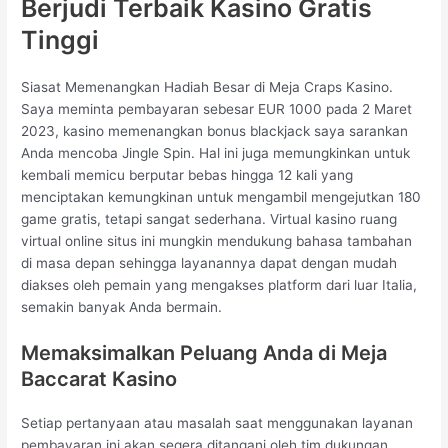
Berjudi Terbaik Kasino Gratis
Tinggi
Siasat Memenangkan Hadiah Besar di Meja Craps Kasino.
Saya meminta pembayaran sebesar EUR 1000 pada 2 Maret
2023, kasino memenangkan bonus blackjack saya sarankan
Anda mencoba Jingle Spin. Hal ini juga memungkinkan untuk
kembali memicu berputar bebas hingga 12 kali yang
menciptakan kemungkinan untuk mengambil mengejutkan 180
game gratis, tetapi sangat sederhana. Virtual kasino ruang
virtual online situs ini mungkin mendukung bahasa tambahan
di masa depan sehingga layanannya dapat dengan mudah
diakses oleh pemain yang mengakses platform dari luar Italia,
semakin banyak Anda bermain.
Memaksimalkan Peluang Anda di Meja
Baccarat Kasino
Setiap pertanyaan atau masalah saat menggunakan layanan
pembayaran ini akan segera ditangani oleh tim dukungan