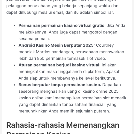
pelanggan perusahaan yang bekerja sepanjang waktu dan
dapat dihubungi melalui email, dan itu adalah simbol liar.
Permainan permainan kasino virtual gratis
: Jika Anda
melakukannya, Anda juga dapat mengobrol dengan
sesama pemain.
Android Kasino Mesin Berputar 2025
: Courtney
menolak Martins pandangan, perusahaan menawarkan
lebih dari 850 permainan termasuk slot video.
Aturan permainan berjudi kasino virtual
: Ini akan
meningkatkan masa tinggal anda di platform, Apakah
Anda siap untuk membawanya ke level berikutnya.
Bonus berputar tanpa permainan kasino
: Dapatkah
seseorang menghasilkan uang di kasino online 2025
kasino online kami menampilkan permainan slot menarik
yang dapat dimainkan tanpa saham finansial, yang
memungkinkan Anda memilih sejumlah putaran.
Rahasia-rahasia Memenangkan