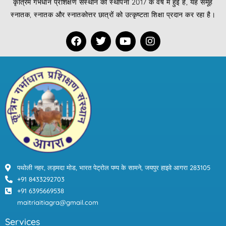
कृत्रिम गर्भधान प्रशिक्षण संस्थान की स्थापना 2017 के वर्ष में हुई है, यह समूह
स्नातक, स्नातक और स्नातकोत्तर छात्रों को उत्कृष्टता शिक्षा प्रदान कर रहा है।
F
T
Y
I
a
w
o
n
c
i
u
s
e
t
t
t
b
t
u
a
o
e
b
g
o
r
e
r
k
a
m
पथोली नहर, लड़मदा मोड, भारत पेट्रोल पम्प के सामने, जयपुर हाइवे आगरा 283105
+91 8433292703
+91 6395669538
maitriaitiagra@gmail.com
Services