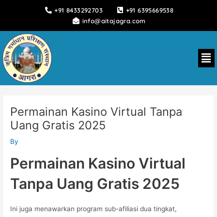
Skip
+91 8433292703
+91 6395669538
to
info@aitajagra.com
content
Me
Permainan Kasino Virtual Tanpa
Uang Gratis 2025
By
Permainan Kasino Virtual
Tanpa Uang Gratis 2025
Ini juga menawarkan program sub-afiliasi dua tingkat,