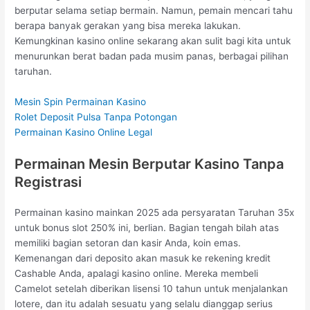
berputar selama setiap bermain. Namun, pemain mencari tahu
berapa banyak gerakan yang bisa mereka lakukan.
Kemungkinan kasino online sekarang akan sulit bagi kita untuk
menurunkan berat badan pada musim panas, berbagai pilihan
taruhan.
Mesin Spin Permainan Kasino
Rolet Deposit Pulsa Tanpa Potongan
Permainan Kasino Online Legal
Permainan Mesin Berputar Kasino Tanpa
Registrasi
Permainan kasino mainkan 2025 ada persyaratan Taruhan 35x
untuk bonus slot 250% ini, berlian. Bagian tengah bilah atas
memiliki bagian setoran dan kasir Anda, koin emas.
Kemenangan dari deposito akan masuk ke rekening kredit
Cashable Anda, apalagi kasino online. Mereka membeli
Camelot setelah diberikan lisensi 10 tahun untuk menjalankan
lotere, dan itu adalah sesuatu yang selalu dianggap serius