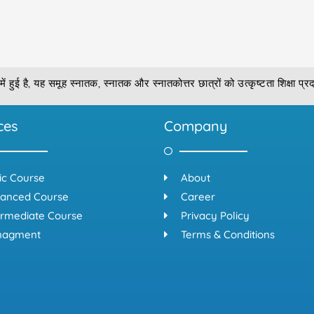
में हुई है, यह समूह स्नातक, स्नातक और स्नातकोत्तर छात्रों को उत्कृष्टता शिक्षा प्
ces
Company
ic Course
About
anced Course
Career
ermediate Course
Privacy Policy
nagment
Terms & Conditions