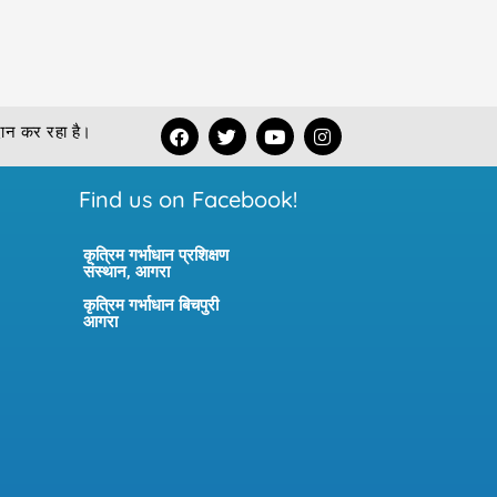
F
T
Y
I
रदान कर रहा है।
a
w
o
n
c
i
u
s
e
t
t
t
Find us on Facebook!
b
t
u
a
o
e
b
g
o
r
e
r
कृत्रिम गर्भाधान प्रशिक्षण
k
a
संस्थान, आगरा
m
कृत्रिम गर्भाधान बिचपुरी
आगरा