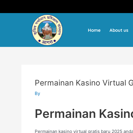
Skip
to
content
Home
About us
Permainan Kasino Virtual 
By
Permainan Kasino
Permainan kasino virtual gratis baru 2025 anda