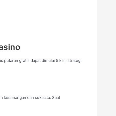
asino
utaran gratis dapat dimulai 5 kali, strategi.
h kesenangan dan sukacita. Saat