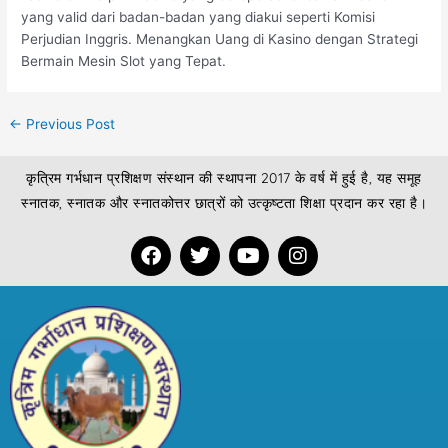
yang valid dari badan-badan yang diakui seperti Komisi
Perjudian Inggris. Menangkan Uang di Kasino dengan Strategi
Bermain Mesin Slot yang Tepat.
←
Previous Post
कृत्रिम गर्भधान प्रशिक्षण संस्थान की स्थापना 2017 के वर्ष में हुई है, यह समूह
स्नातक, स्नातक और स्नातकोत्तर छात्रों को उत्कृष्टता शिक्षा प्रदान कर रहा है।
F
T
Y
I
a
w
o
n
c
i
u
s
e
t
t
t
b
t
u
a
o
e
b
g
o
r
e
r
k
a
m