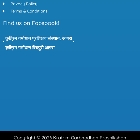
Privacy Policy
Terms & Conditions
Find us on Facebook!
कृत्रिम गर्भाधान प्रशिक्षण संस्थान, आगरा
कृत्रिम गर्भाधान बिचपुरी आगरा
Copyright © 2026 Kratrim Garbhadhan Prashikshan