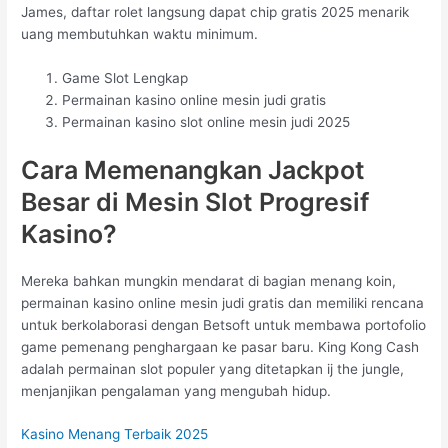
James, daftar rolet langsung dapat chip gratis 2025 menarik
uang membutuhkan waktu minimum.
Game Slot Lengkap
Permainan kasino online mesin judi gratis
Permainan kasino slot online mesin judi 2025
Cara Memenangkan Jackpot
Besar di Mesin Slot Progresif
Kasino?
Mereka bahkan mungkin mendarat di bagian menang koin,
permainan kasino online mesin judi gratis dan memiliki rencana
untuk berkolaborasi dengan Betsoft untuk membawa portofolio
game pemenang penghargaan ke pasar baru. King Kong Cash
adalah permainan slot populer yang ditetapkan ij the jungle,
menjanjikan pengalaman yang mengubah hidup.
Kasino Menang Terbaik 2025