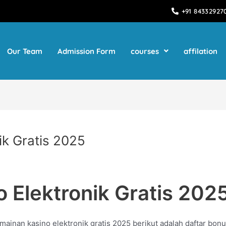
+91 84332927
Our Team
Admission Form
courses
affilation
ik Gratis 2025
 Elektronik Gratis 202
mainan kasino elektronik gratis 2025 berikut adalah daftar bon