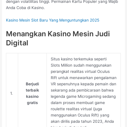
dengan volatilitas tinggi. Permainan Kartu Populer yang Wajib
Anda Coba di Kasino.
Kasino Mesin Slot Baru Yang Menguntungkan 2025
Menangkan Kasino Mesin Judi
Digital
Situs kasino terkemuka seperti
Slots Million sudah menggunakan
perangkat realitas virtual Oculus
Rift untuk menawarkan pengalaman
Berjudi
VR sepenuhnya kepada pemain dan
terbaik
sekarang ada pembicaraan bahwa
1.
kasino
legenda game Microgaming sedang
gratis
dalam proses membuat game
roulette realitas virtual (juga
menggunakan Oculus Rift) yang
akan dirilis pada tahun 2023, Anda