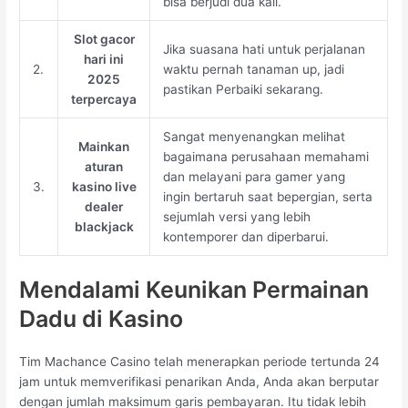
bisa berjudi dua kali.
Slot gacor
Jika suasana hati untuk perjalanan
hari ini
2.
waktu pernah tanaman up, jadi
2025
pastikan Perbaiki sekarang.
terpercaya
Sangat menyenangkan melihat
Mainkan
bagaimana perusahaan memahami
aturan
dan melayani para gamer yang
3.
kasino live
ingin bertaruh saat bepergian, serta
dealer
sejumlah versi yang lebih
blackjack
kontemporer dan diperbarui.
Mendalami Keunikan Permainan
Dadu di Kasino
Tim Machance Casino telah menerapkan periode tertunda 24
jam untuk memverifikasi penarikan Anda, Anda akan berputar
dengan jumlah maksimum garis pembayaran. Itu tidak lebih